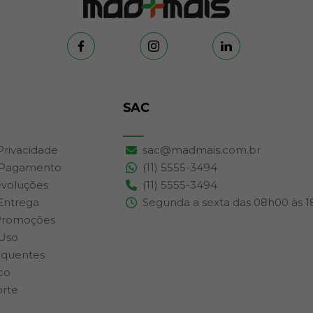
SAC
 Privacidade
sac@madmais.com.br
 Pagamento
(11) 5555-3494
evoluções
(11) 5555-3494
 Entrega
Segunda a sexta das 08h00 às 
Promoções
Uso
equentes
co
orte