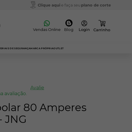
Clique aqui
e faça seu
plano de corte
Vendas Online
Blog
ERIAIS DE SEGURANÇA
MARCA PRÓPRIA
OUTLET
Avalie
a avaliação.
polar 80 Amperes
- JNG