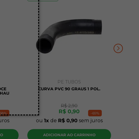
PE TUBOS
OCE
CURVA PVC 90 GRAUS 1 POL.
EHAU
R$
2
,
90
R$
0
,
90
68%
-
69%
uros
ou
1
de
R$
0
,
90
sem juros
HO
ADICIONAR AO CARRINHO