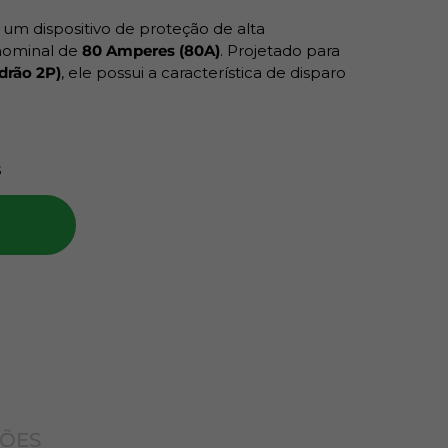
 um dispositivo de proteção de alta
nominal de
80 Amperes (80A)
. Projetado para
drão 2P)
, ele possui a característica de disparo
ra uso como
disjuntor geral de alta capacidade
 de sub-distribuição
em 220V. Com uma
rupção de
6kA
(6000 Amperes), este disjuntor
a sua instalação contra
sobrecargas
e
curto-
s
redes com maior risco de curto.
 e Características Chave
 (Minibreaker)
 Polos)
(80 Amperes)
 C (Disparo Retardado)
ÇÕES