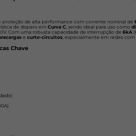
Capacidade de Interrupç
Tensão Nominal Máxim
de proteção de alta performance com corrente nominal de
erística de disparo em
Curva C
, sendo ideal para uso como
d
0V. Com uma robusta capacidade de interrupção de
Montagem:
Trilho DIN
6kA
(
brecargas
e
curto-circuitos
, especialmente em redes com m
Material do Corpo:
Termo
icas Chave
Normas Aplicáveis:
NBR 
Certificação JNG)
Vantagens da Curva C JNG 8
Alta Capacidade:
Amper
rdado)
Entrada
e
Alimentação 
00A)
Robustez:
Capacidade d
margem de segurança em
Proteção Completa:
Pro