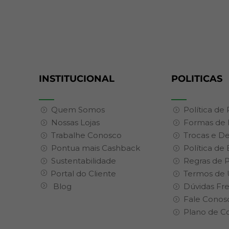
INSTITUCIONAL
POLITICAS
Quem Somos
Política de
Nossas Lojas
Formas de
Trabalhe Conosco
Trocas e D
Pontua mais Cashback
Política de
Sustentabilidade
Regras de 
Portal do Cliente
Termos de 
Blog
Dúvidas Fr
Fale Conos
Plano de C