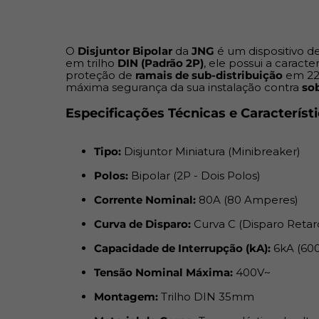
O
Disjuntor Bipolar
da
JNG
é um dispositivo 
em trilho
DIN (Padrão 2P)
, ele possui a caract
proteção de
ramais de sub-distribuição
em 22
máxima segurança da sua instalação contra
so
Especificações Técnicas e Característ
Tipo:
Disjuntor Miniatura (Minibreaker)
Polos:
Bipolar (2P - Dois Polos)
Corrente Nominal:
80A (80 Amperes)
Curva de Disparo:
Curva C (Disparo Reta
Capacidade de Interrupção (kA):
6kA (60
Tensão Nominal Máxima:
400V~
Montagem:
Trilho DIN 35mm