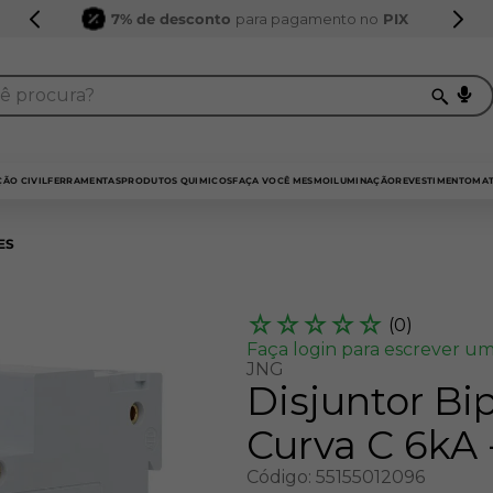
7% de desconto
para pagamento no
PIX
procura?
TERMOS MAIS BUSCADOS
1
º
sarrafo
ÃO CIVIL
FERRAMENTAS
PRODUTOS QUIMICOS
FAÇA VOCÊ MESMO
ILUMINAÇÃO
REVESTIMENTO
MAT
2
º
compensados
ES
3
º
compensado naval
4
º
bagum
☆
☆
☆
☆
☆
(
0
)
5
º
mdf 15mm
Faça login para escrever um
JNG
6
º
puxador
Disjuntor Bi
7
º
napa
Curva C 6kA 
8
º
mdf a4
Código
:
55155012096
9
º
pinus