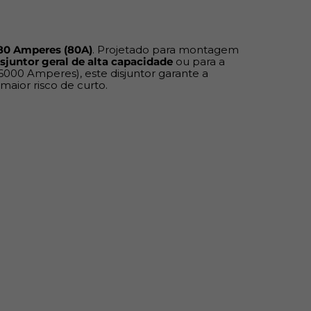
ão (kA):
6kA (6000A)
a:
400V~
80 Amperes (80A)
. Projetado para montagem
isjuntor geral de alta capacidade
ou para a
 35mm
6000 Amperes), este disjuntor garante a
aior risco de curto.
plástico de alta resistência
NM 60898 ou IEC 60898 (Verificar
0A (6kA)
agem elevada para proteção de
Circuitos de
Principal
.
e interrupção de
6kA
, oferecendo maior
 instalações de maior porte.
tege eficazmente contra
sobrecargas