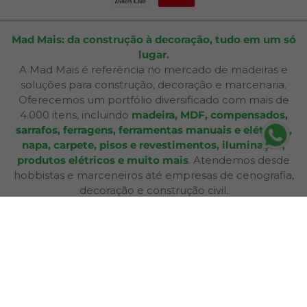
Mad Mais: da construção à decoração, tudo em um só
lugar.
A Mad Mais é referência no mercado de madeiras e
soluções para construção, decoração e marcenaria.
Oferecemos um portfólio diversificado com mais de
4.000 itens, incluindo
madeira, MDF, compensados,
sarrafos, ferragens, ferramentas manuais e elétricas,
napa, carpete, pisos e revestimentos, iluminação,
produtos elétricos e muito mais
. Atendemos desde
hobbistas e marceneiros até empresas de cenografia,
decoração e construção civil.
Além de produtos de qualidade, disponibilizamos
serviços especializados como
corte sob medida,
aplicação de fita de borda, furação, usinagem,
consultoria técnica e entrega personalizada
,
oferecendo praticidade e soluções completas para cada
etapa do seu projeto. Nossa infraestrutura de mais de
12.364 m² e frota própria garante eficiência nas entregas