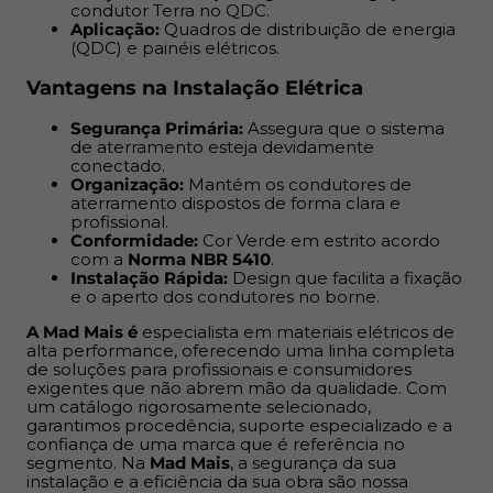
aperto dos condutores no borne.
condutor Terra no QDC.
Aplicação:
Quadros de distribuição de energia
(QDC) e painéis elétricos.
A Mad Mais é
especialista em materiais elétricos de alta
performance, oferecendo uma linha completa de
Vantagens na Instalação Elétrica
soluções para profissionais e consumidores exigentes
que não abrem mão da qualidade. Com um catálogo
Segurança Primária:
Assegura que o sistema
rigorosamente selecionado, garantimos procedência,
de aterramento esteja devidamente
conectado.
suporte especializado e a confiança de uma marca que
Organização:
Mantém os condutores de
é referência no segmento. Na
Mad Mais
, a segurança da
aterramento dispostos de forma clara e
sua instalação e a eficiência da sua obra são nossa
profissional.
Conformidade:
Cor Verde em estrito acordo
prioridade absoluta.
com a
Norma NBR 5410
.
Instalação Rápida:
Design que facilita a fixação
e o aperto dos condutores no borne.
A Mad Mais é
especialista em materiais elétricos de
alta performance, oferecendo uma linha completa
de soluções para profissionais e consumidores
exigentes que não abrem mão da qualidade. Com
um catálogo rigorosamente selecionado,
garantimos procedência, suporte especializado e a
confiança de uma marca que é referência no
segmento. Na
Mad Mais
, a segurança da sua
instalação e a eficiência da sua obra são nossa