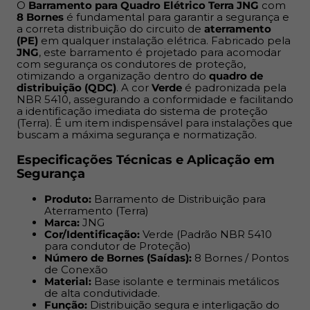
O
Barramento para Quadro Elétrico Terra JNG
com
condutor de Proteção)
8 Bornes
é fundamental para garantir a segurança e
Número de Bornes (Saídas):
8 Bornes / Pontos de
a correta distribuição do circuito de
aterramento
(PE)
em qualquer instalação elétrica. Fabricado pela
Conexão
JNG
, este barramento é projetado para acomodar
Material:
Base isolante e terminais metálicos de
com segurança os condutores de proteção,
alta condutividade.
otimizando a organização dentro do
quadro de
distribuição (QDC)
. A cor
Verde
é padronizada pela
Função:
Distribuição segura e interligação do
NBR 5410, assegurando a conformidade e facilitando
condutor Terra no QDC.
a identificação imediata do sistema de proteção
Aplicação:
Quadros de distribuição de energia
(Terra). É um item indispensável para instalações que
buscam a máxima segurança e normatização.
(QDC) e painéis elétricos.
Especificações Técnicas e Aplicação em
Vantagens na Instalação Elétrica
Segurança
Segurança Primária:
Assegura que o sistema de
Produto:
Barramento de Distribuição para
aterramento esteja devidamente conectado.
Aterramento (Terra)
Marca:
JNG
Organização:
Mantém os condutores de
Cor/Identificação:
Verde (Padrão NBR 5410
aterramento dispostos de forma clara e
para condutor de Proteção)
profissional.
Número de Bornes (Saídas):
8 Bornes / Pontos
Conformidade:
de Conexão
Cor Verde em estrito acordo com a
Material:
Base isolante e terminais metálicos
Norma NBR 5410
.
de alta condutividade.
Instalação Rápida:
Design que facilita a fixação e o
Função:
Distribuição segura e interligação do