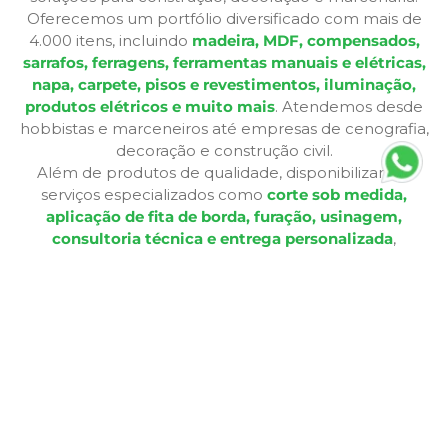
Oferecemos um portfólio diversificado com mais de
4.000 itens, incluindo
madeira, MDF, compensados,
sarrafos, ferragens, ferramentas manuais e elétricas,
napa, carpete, pisos e revestimentos, iluminação,
produtos elétricos e muito mais
. Atendemos desde
hobbistas e marceneiros até empresas de cenografia,
decoração e construção civil.
Além de produtos de qualidade, disponibilizamos
serviços especializados como
corte sob medida,
aplicação de fita de borda, furação, usinagem,
consultoria técnica e entrega personalizada
,
oferecendo praticidade e soluções completas para cada
etapa do seu projeto. Nossa infraestrutura de mais de
12.364 m² e frota própria garante eficiência nas entregas
e pronta entrega para a maioria dos produtos.
A Bagu Mais agora é Mad Mais! Todos os produtos de
revestimento, como Bagum napas, carpetes, forros e
pisos, estão disponíveis aqui, garantindo a mesma
qualidade e variedade para seus projetos.
Com lojas físicas, televendas, e-commerce e presença