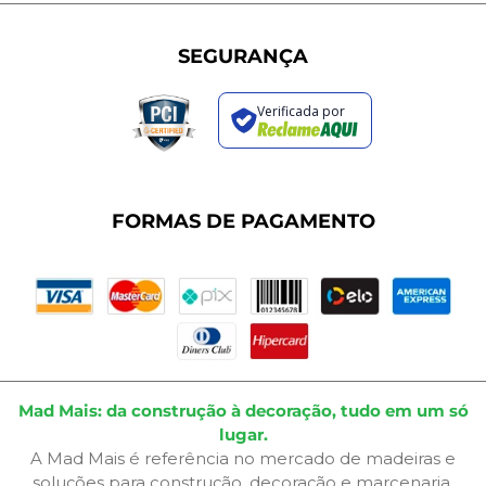
Programa de Cashback
Formas de Pagamento
Sustentabilidade
Trocas e Devoluções
SEGURANÇA
Política de Entrega
Regras de Promoções
Verificada por
Termos de Uso
Dúvidas Frequentes
Fale Conosco
Plano de Corte
FORMAS DE PAGAMENTO
Portal do Cliente
Mad Mais: da construção à decoração, tudo em um só
lugar.
A Mad Mais é referência no mercado de madeiras e
soluções para construção, decoração e marcenaria.