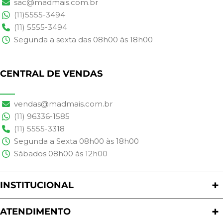
sac@madmais.com.br
(11)5555-3494
(11) 5555-3494
Segunda a sexta das 08h00 às 18h00
CENTRAL DE VENDAS
vendas@madmais.com.br
(11) 96336-1585
(11) 5555-3318
Segunda a Sexta 08h00 às 18h00
Sábados 08h00 às 12h00
INSTITUCIONAL
Quem Somos
Nossas Lojas
ATENDIMENTO
Trabalhe Conosco
Política de Privacidade