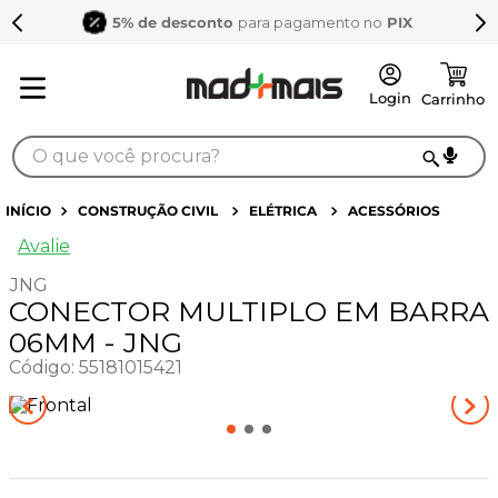
5% de desconto
para pagamento no
PIX
O que você procura?
TERMOS MAIS BUSCADOS
CONSTRUÇÃO CIVIL
ELÉTRICA
ACESSÓRIOS
1
º
sarrafo
Avalie
2
º
compensados
JNG
CONECTOR MULTIPLO EM BARRA
3
º
compensado naval
06MM - JNG
4
º
mdf 15mm
Código
:
55181015421
5
º
napa
6
º
puxador
7
º
bagum