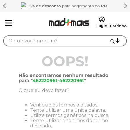
5% de desconto
para pagamento no
PIX
O que você procura?
TERMOS MAIS BUSCADOS
OOPS!
1
º
sarrafo
2
º
compensados
Não encontramos nenhum resultado
para "
46222096t-46222096t
"
3
º
compensado naval
O que eu devo fazer?
4
º
bagum
5
º
mdf 15mm
Verifique os termos digitados.
Tente utilizar uma única palavra.
6
º
puxador
Utilize termos genéricos na busca.
Tente utilizar sinônimos do termo
7
º
napa
desejado.