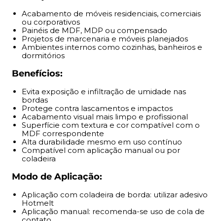
Acabamento de móveis residenciais, comerciais
Modo de Aplicação:
ou corporativos
Painéis de MDF, MDP ou compensado
Aplicação com coladeira de borda: utilizar adesivo
Projetos de marcenaria e móveis planejados
Hotmelt
Ambientes internos como cozinhas, banheiros e
dormitórios
Aplicação manual: recomenda-se uso de cola de
contato
Benefícios:
Cortar a fita conforme o painel e alinhar firmemente
Pressionar uniformemente para garantir fixação e
Evita exposição e infiltração de umidade nas
bordas
acabamento
Protege contra lascamentos e impactos
Acabamento visual mais limpo e profissional
Garantia e Entrega:
Superfície com textura e cor compatível com o
MDF correspondente
Alta durabilidade mesmo em uso contínuo
Produto com nota fiscal
Compatível com aplicação manual ou por
Envio no próximo dia útil após aprovação do
coladeira
pagamento
Modo de Aplicação:
Garantia de entrega ou reembolso
Armazenar em local seco e arejado, fora da luz direta
Aplicação com coladeira de borda: utilizar adesivo
do sol
Hotmelt
Aplicação manual: recomenda-se uso de cola de
contato