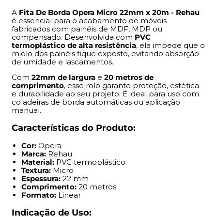
Comprimento:
20 metros
Formato:
Linear
A
Fita De Borda Opera Micro 22mm x 20m - Rehau
é essencial para o acabamento de móveis
fabricados com painéis de MDF, MDP ou
Indicação de Uso:
compensado. Desenvolvida com
PVC
termoplástico de alta resistência
, ela impede que o
Acabamento de móveis residenciais, comerciais ou
miolo dos painéis fique exposto, evitando absorção
de umidade e lascamentos.
corporativos
Painéis de MDF, MDP ou compensado
Com
22mm de largura
e
20 metros de
Projetos de marcenaria e móveis planejados
comprimento
, esse rolo garante proteção, estética
e durabilidade ao seu projeto. É ideal para uso com
Ambientes internos como cozinhas, banheiros e
coladeiras de borda automáticas ou aplicação
dormitórios
manual.
Benefícios:
Características do Produto:
Cor:
Opera
Evita exposição e infiltração de umidade nas bordas
Marca:
Rehau
Protege contra lascamentos e impactos
Material:
PVC termoplástico
Acabamento visual mais limpo e profissional
Textura:
Micro
Espessura:
22 mm
Superfície com textura e cor compatível com o MDF
Comprimento:
20 metros
correspondente
Formato:
Linear
Alta durabilidade mesmo em uso contínuo
Compatível com aplicação manual ou por coladeira
Indicação de Uso: