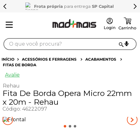
Frota própria
para entrega
SP Capital
O que você procura?
TERMOS MAIS BUSCADOS
ACESSÓRIOS E FERRAGENS
ACABAMENTOS
FITAS DE BORDA
1
º
sarrafo
Avalie
2
º
compensados
Rehau
3
º
compensado naval
Fita De Borda Opera Micro 22mm
4
º
bagum
x 20m - Rehau
Código
:
46222097
5
º
mdf 15mm
6
º
puxador
7
º
napa