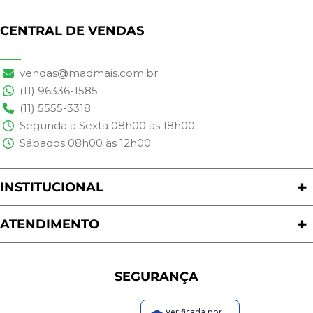
CENTRAL DE VENDAS
vendas@madmais.com.br
(11) 96336-1585
(11) 5555-3318
Segunda a Sexta 08h00 às 18h00
Sábados 08h00 às 12h00
INSTITUCIONAL
Quem Somos
Nossas Lojas
ATENDIMENTO
Trabalhe Conosco
Política de Privacidade
Programa de Cashback
Formas de Pagamento
Sustentabilidade
Trocas e Devoluções
SEGURANÇA
Política de Entrega
Regras de Promoções
Verificada por