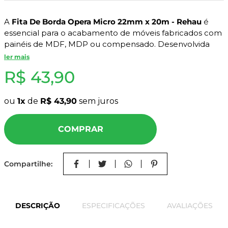
8
º
mdf a4
A
Fita De Borda Opera Micro 22mm x 20m - Rehau
é
9
º
pinus
essencial para o acabamento de móveis fabricados com
10
º
tapa furo
painéis de MDF, MDP ou compensado. Desenvolvida
com
PVC termoplástico de alta resistência
, ela impede
ler mais
que o miolo dos painéis fique exposto, evitando
R$
43
,
90
absorção de umidade e lascamentos.
Com
22mm de largura
e
20 metros de comprimento
,
ou
1
de
R$
43
,
90
sem juros
esse rolo garante proteção, estética e durabilidade ao
seu projeto. É ideal para uso com coladeiras de borda
COMPRAR
automáticas ou aplicação manual.
Características do Produto:
Compartilhe:
Cor:
Opera
Marca:
Rehau
Material:
PVC termoplástico
DESCRIÇÃO
ESPECIFICAÇÕES
AVALIAÇÕES
Textura:
Micro
Espessura:
22 mm