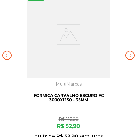
MultiMarcas
FORMICA CARVALHO ESCURO FC
3000X1250 - 35MM
R$
115
,
90
R$
52
,
90
ou
1
de
R$
52
,
90
sem juros