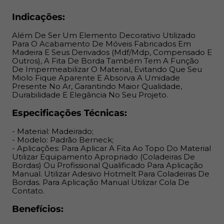
Indicações:
Benefícios:
Além De Ser Um Elemento Decorativo Utilizado
Tem A Função De Impermeabilizar O Material, Evitando
Para O Acabamento De Móveis Fabricados Em
Que Seu Miolo Fique Aparente E Absorva A Umidade
Madeira E Seus Derivados (Mdf/Mdp, Compensado E
Outros), A Fita De Borda Também Tem A Função
Presente No Ar, Garantindo Maior Qualidade,
De Impermeabilizar O Material, Evitando Que Seu
Durabilidade E Elegância No Seu Projeto.
Miolo Fique Aparente E Absorva A Umidade
Presente No Ar, Garantindo Maior Qualidade,
Durabilidade E Elegância No Seu Projeto.
Especificações Técnicas:
- Material: Madeirado;
- Modelo: Padrão Berneck;
- Aplicações: Para Aplicar A Fita Ao Topo Do Material
Utilizar Equipamento Apropriado (Coladeiras De
Bordas) Ou Profissional Qualificado Para Aplicação
Manual. Utilizar Adesivo Hotmelt Para Coladeiras De
Bordas. Para Aplicação Manual Utilizar Cola De
Contato.
Benefícios: