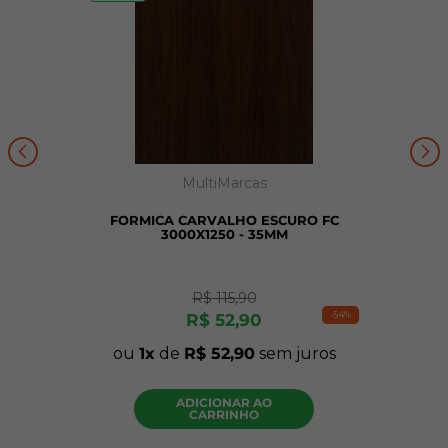
MultiMarcas
FORMICA CARVALHO ESCURO FC
3000X1250 - 35MM
R$
115
,
90
-
54%
R$
52
,
90
ou
1
de
R$
52
,
90
sem juros
ADICIONAR AO
CARRINHO