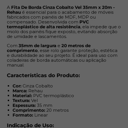
Comprimento:
20 metros
Formato:
Linear
A
Fita De Borda Cinza Cobalto Vel 35mm x 20m -
Rehau
é essencial para o acabamento de móveis
fabricados com painéis de MDF, MDP ou
Indicação de Uso:
compensado. Desenvolvida com
PVC
termoplástico de alta resistência
, ela impede que o
Acabamento de móveis residenciais, comerciais ou
miolo dos painéis fique exposto, evitando absorção
de umidade e lascamentos.
corporativos
Painéis de MDF, MDP ou compensado
Com
35mm de largura
e
20 metros de
Projetos de marcenaria e móveis planejados
comprimento
, esse rolo garante proteção, estética
e durabilidade ao seu projeto. É ideal para uso com
Ambientes internos como cozinhas, banheiros e
coladeiras de borda automáticas ou aplicação
dormitórios
manual.
Benefícios:
Características do Produto:
Cor:
Cinza Cobalto
Evita exposição e infiltração de umidade nas bordas
Marca:
Rehau
Protege contra lascamentos e impactos
Material:
PVC termoplástico
Acabamento visual mais limpo e profissional
Textura:
Vel
Espessura:
35 mm
Superfície com textura e cor compatível com o MDF
Comprimento:
20 metros
correspondente
Formato:
Linear
Alta durabilidade mesmo em uso contínuo
Compatível com aplicação manual ou por coladeira
Indicação de Uso: