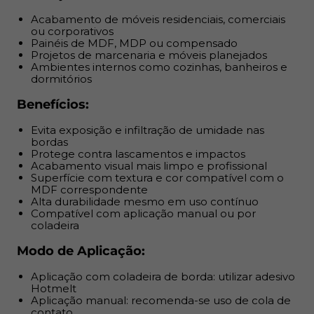
Acabamento de móveis residenciais, comerciais
Modo de Aplicação:
ou corporativos
Painéis de MDF, MDP ou compensado
Aplicação com coladeira de borda: utilizar adesivo
Projetos de marcenaria e móveis planejados
Hotmelt
Ambientes internos como cozinhas, banheiros e
dormitórios
Aplicação manual: recomenda-se uso de cola de
contato
Benefícios:
Cortar a fita conforme o painel e alinhar firmemente
Pressionar uniformemente para garantir fixação e
Evita exposição e infiltração de umidade nas
bordas
acabamento
Protege contra lascamentos e impactos
Acabamento visual mais limpo e profissional
Garantia e Entrega:
Superfície com textura e cor compatível com o
MDF correspondente
Alta durabilidade mesmo em uso contínuo
Produto com nota fiscal
Compatível com aplicação manual ou por
Envio no próximo dia útil após aprovação do
coladeira
pagamento
Modo de Aplicação:
Garantia de entrega ou reembolso
Armazenar em local seco e arejado, fora da luz direta
Aplicação com coladeira de borda: utilizar adesivo
do sol
Hotmelt
Aplicação manual: recomenda-se uso de cola de
contato