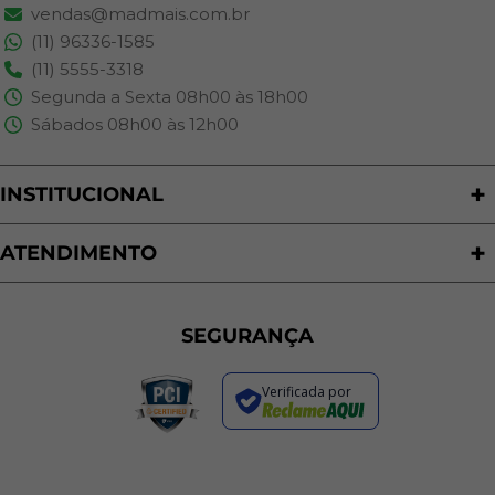
vendas@madmais.com.br
(11) 96336-1585
(11) 5555-3318
Segunda a Sexta 08h00 às 18h00
Sábados 08h00 às 12h00
INSTITUCIONAL
Quem Somos
Nossas Lojas
ATENDIMENTO
Trabalhe Conosco
Política de Privacidade
Programa de Cashback
Formas de Pagamento
Sustentabilidade
Trocas e Devoluções
SEGURANÇA
Política de Entrega
Regras de Promoções
Verificada por
Termos de Uso
Dúvidas Frequentes
Fale Conosco