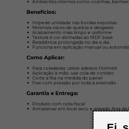
Ambientes internos como cozinhas, banheir
Benefícios:
Impede umidade nas bordas expostas
Minimiza riscos de quebra e desgaste
Acabamento mais limpo e uniforme
Textura e cor alinhadas ao MDF base
Resistência prolongada no dia a dia
Funciona em aplicação manual ou automát
Como Aplicar:
Para coladeiras: utilize adesivo Hotmelt
Aplicação à mão: use cola de contato
Corte a fita na medida do painel
Fixe com pressão por toda a extensão
Garantia e Entrega:
Produto com nota fiscal
Armazenar em local seco e arejado, fora da l
Ei, 