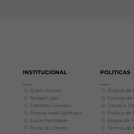
INSTITUCIONAL
POLITICAS
Quem Somos
Política de
Nossas Lojas
Formas de
Trabalhe Conosco
Trocas e D
Pontua mais Cashback
Política de
Sustentabilidade
Regras de 
Portal do Cliente
Termos de 