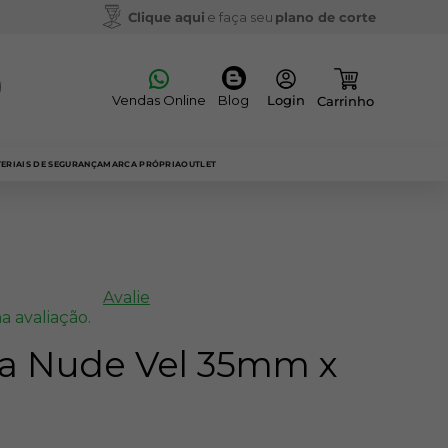
Clique aqui
e faça seu
plano de corte
Vendas Online
Blog
ERIAIS DE SEGURANÇA
MARCA PRÓPRIA
OUTLET
Avalie
a avaliação.
da Nude Vel 35mm x