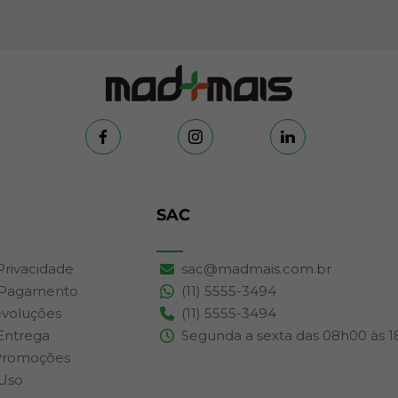
SAC
 Privacidade
sac@madmais.com.br
 Pagamento
(11) 5555-3494
evoluções
(11) 5555-3494
 Entrega
Segunda a sexta das 08h00 às 
Promoções
Uso