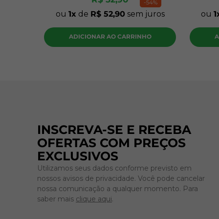
-
54%
ou
1
de
R$
52
,
90
sem juros
ou
1
ADICIONAR AO CARRINHO
A
INSCREVA-SE E RECEBA
OFERTAS COM PREÇOS
EXCLUSIVOS
Utilizamos seus dados conforme previsto em
nossos avisos de privacidade. Você pode cancelar
nossa comunicação a qualquer momento. Para
saber mais
clique aqui
.