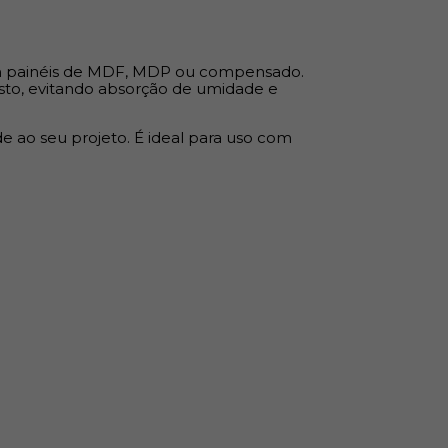
denciais, comerciais ou corporativos
om painéis de MDF, MDP ou compensado.
 compensado
osto, evitando absorção de umidade e
móveis planejados
ozinhas, banheiros e dormitórios
ade ao seu projeto. É ideal para uso com
as expostas
 e desgaste
 uniforme
o MDF base
dia a dia
nual ou automática
esivo Hotmelt
 de contato
painel