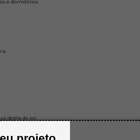
os e dormitórios
Fixe com pressão por toda
Garantia e Entrega:
Produto com nota fiscal
Armazenar em local seco e a
ica
uz direta do sol
seu projeto