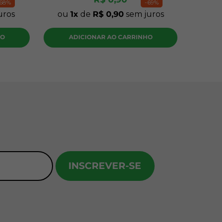
68%
-
69%
uros
ou
1
de
R$
0
,
90
sem juros
HO
ADICIONAR AO CARRINHO
INSCREVER-SE