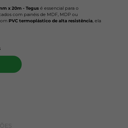
5mm x 20m - Tegus
é essencial para o
cados com painéis de MDF, MDP ou
 com
PVC termoplástico de alta resistência
, ela
is fique exposto, evitando absorção de
0 metros de comprimento
, esse rolo garante
s
dade ao seu projeto. É ideal para uso com
cas ou aplicação manual.
uto:
co
ÇÕES