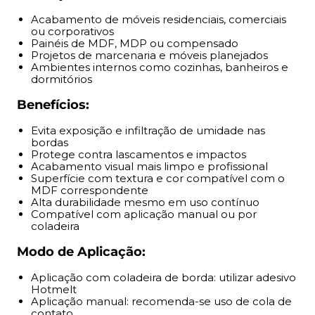
Acabamento de móveis residenciais, comerciais
Modo de Aplicação:
ou corporativos
Painéis de MDF, MDP ou compensado
Aplicação com coladeira de borda: utilizar adesivo
Projetos de marcenaria e móveis planejados
Hotmelt
Ambientes internos como cozinhas, banheiros e
dormitórios
Aplicação manual: recomenda-se uso de cola de
contato
Benefícios:
Cortar a fita conforme o painel e alinhar firmemente
Pressionar uniformemente para garantir fixação e
Evita exposição e infiltração de umidade nas
bordas
acabamento
Protege contra lascamentos e impactos
Acabamento visual mais limpo e profissional
Garantia e Entrega:
Superfície com textura e cor compatível com o
MDF correspondente
Alta durabilidade mesmo em uso contínuo
Produto com nota fiscal
Compatível com aplicação manual ou por
Envio no próximo dia útil após aprovação do
coladeira
pagamento
Modo de Aplicação:
Garantia de entrega ou reembolso
Armazenar em local seco e arejado, fora da luz direta
Aplicação com coladeira de borda: utilizar adesivo
do sol
Hotmelt
Aplicação manual: recomenda-se uso de cola de
contato