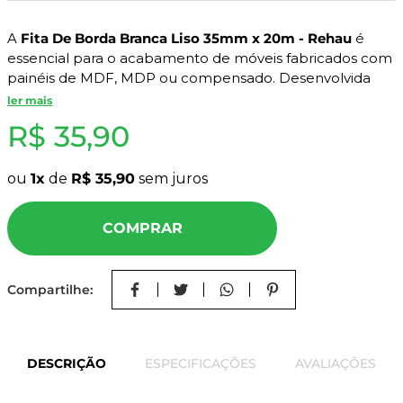
8
º
mdf a4
A
Fita De Borda Branca Liso 35mm x 20m - Rehau
é
9
º
pinus
essencial para o acabamento de móveis fabricados com
10
º
tapa furo
painéis de MDF, MDP ou compensado. Desenvolvida
com
PVC termoplástico de alta resistência
, ela impede
ler mais
que o miolo dos painéis fique exposto, evitando
R$
35
,
90
absorção de umidade e lascamentos.
Com
35mm de largura
e
20 metros de comprimento
,
ou
1
de
R$
35
,
90
sem juros
esse rolo garante proteção, estética e durabilidade ao
seu projeto. É ideal para uso com coladeiras de borda
COMPRAR
automáticas ou aplicação manual.
Características do Produto:
Compartilhe:
Cor:
Branca
Marca:
Rehau
Material:
PVC termoplástico
DESCRIÇÃO
ESPECIFICAÇÕES
AVALIAÇÕES
Textura:
Liso
Espessura:
35 mm