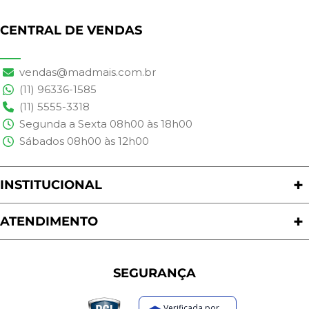
CENTRAL DE VENDAS
vendas@madmais.com.br
(11) 96336-1585
(11) 5555-3318
Segunda a Sexta 08h00 às 18h00
Sábados 08h00 às 12h00
INSTITUCIONAL
Quem Somos
Nossas Lojas
ATENDIMENTO
Trabalhe Conosco
Política de Privacidade
Programa de Cashback
Formas de Pagamento
Sustentabilidade
Trocas e Devoluções
SEGURANÇA
Política de Entrega
Regras de Promoções
Verificada por