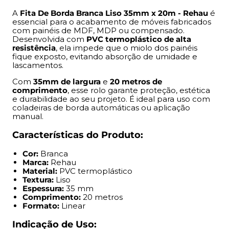
Comprimento:
20 metros
Formato:
Linear
A
Fita De Borda Branca Liso 35mm x 20m - Rehau
é
essencial para o acabamento de móveis fabricados
com painéis de MDF, MDP ou compensado.
Indicação de Uso:
Desenvolvida com
PVC termoplástico de alta
resistência
, ela impede que o miolo dos painéis
Acabamento de móveis residenciais, comerciais ou
fique exposto, evitando absorção de umidade e
lascamentos.
corporativos
Painéis de MDF, MDP ou compensado
Com
35mm de largura
e
20 metros de
Projetos de marcenaria e móveis planejados
comprimento
, esse rolo garante proteção, estética
e durabilidade ao seu projeto. É ideal para uso com
Ambientes internos como cozinhas, banheiros e
coladeiras de borda automáticas ou aplicação
dormitórios
manual.
Benefícios:
Características do Produto:
Cor:
Branca
Evita exposição e infiltração de umidade nas bordas
Marca:
Rehau
Protege contra lascamentos e impactos
Material:
PVC termoplástico
Acabamento visual mais limpo e profissional
Textura:
Liso
Espessura:
35 mm
Superfície com textura e cor compatível com o MDF
Comprimento:
20 metros
correspondente
Formato:
Linear
Alta durabilidade mesmo em uso contínuo
Compatível com aplicação manual ou por coladeira
Indicação de Uso: