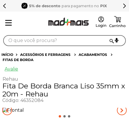
5% de desconto
para pagamento no
PIX
O que você procura?
TERMOS MAIS BUSCADOS
ACESSÓRIOS E FERRAGENS
ACABAMENTOS
FITAS DE BORDA
1
º
sarrafo
Avalie
2
º
compensados
Rehau
3
º
compensado naval
Fita De Borda Branca Liso 35mm x
4
º
bagum
20m - Rehau
Código
:
46352084
5
º
mdf 15mm
6
º
puxador
7
º
napa