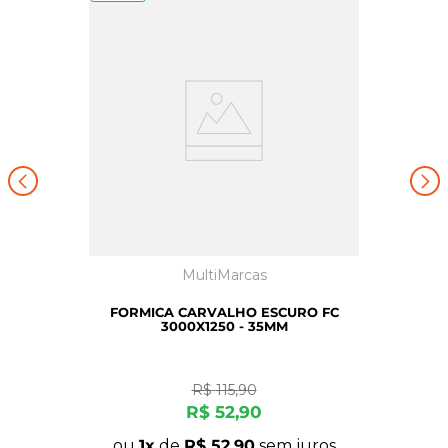
MultiMarcas
FORMICA CARVALHO ESCURO FC
3000X1250 - 35MM
R$
115
,
90
R$
52
,
90
ou
1
de
R$
52
,
90
sem juros