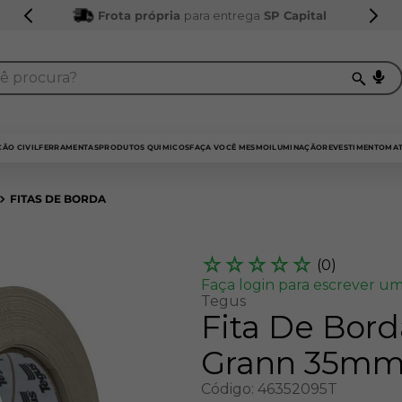
Frota própria
para entrega
SP Capital
procura?
TERMOS MAIS BUSCADOS
1
º
sarrafo
ÃO CIVIL
FERRAMENTAS
PRODUTOS QUIMICOS
FAÇA VOCÊ MESMO
ILUMINAÇÃO
REVESTIMENTO
MAT
2
º
compensados
FITAS DE BORDA
3
º
compensado naval
4
º
bagum
☆
☆
☆
☆
☆
(
0
)
5
º
mdf 15mm
Faça login para escrever um
Tegus
6
º
puxador
Fita De Bord
7
º
napa
Grann 35mm 
8
º
mdf a4
Código
:
46352095T
9
º
pinus