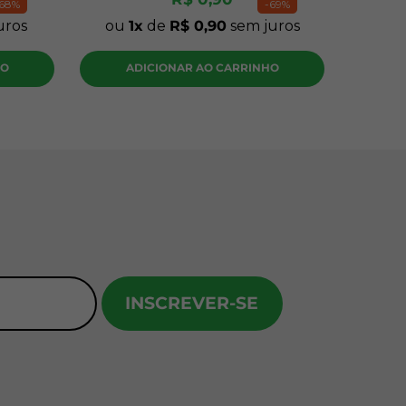
68%
-
69%
uros
ou
1
de
R$
0
,
90
sem juros
HO
ADICIONAR AO CARRINHO
INSCREVER-SE