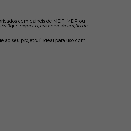
denciais, comerciais ou corporativos
bricados com painéis de MDF, MDP ou
 compensado
éis fique exposto, evitando absorção de
móveis planejados
ozinhas, banheiros e dormitórios
ade ao seu projeto. É ideal para uso com
as expostas
 e desgaste
 uniforme
o MDF base
dia a dia
nual ou automática
esivo Hotmelt
 de contato
painel