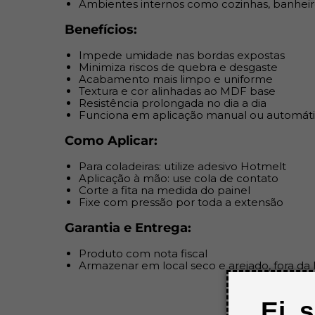
Ambientes internos como cozinhas, banheir
Benefícios:
Impede umidade nas bordas expostas
Minimiza riscos de quebra e desgaste
Acabamento mais limpo e uniforme
Textura e cor alinhadas ao MDF base
Resistência prolongada no dia a dia
Funciona em aplicação manual ou automát
Como Aplicar:
Para coladeiras: utilize adesivo Hotmelt
Aplicação à mão: use cola de contato
Corte a fita na medida do painel
Fixe com pressão por toda a extensão
Garantia e Entrega:
Produto com nota fiscal
Armazenar em local seco e arejado, fora da l
Ei, 