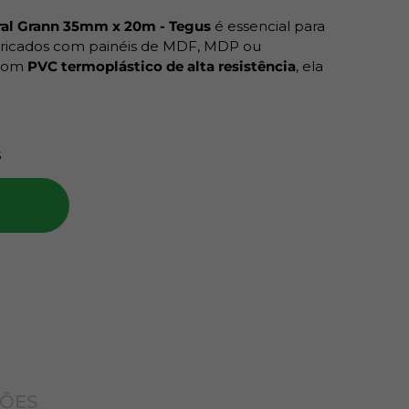
ral Grann 35mm x 20m - Tegus
é essencial para
ricados com painéis de MDF, MDP ou
 com
PVC termoplástico de alta resistência
, ela
is fique exposto, evitando absorção de
0 metros de comprimento
, esse rolo garante
s
dade ao seu projeto. É ideal para uso com
cas ou aplicação manual.
uto:
co
ÇÕES