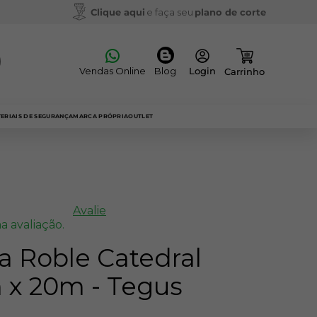
Clique aqui
e faça seu
plano de corte
Vendas Online
Blog
ERIAIS DE SEGURANÇA
MARCA PRÓPRIA
OUTLET
Avalie
a avaliação.
a Roble Catedral
x 20m - Tegus