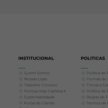
INSTITUCIONAL
POLITICAS
Quem Somos
Política de
Nossas Lojas
Formas de
Trabalhe Conosco
Trocas e D
Pontua mais Cashback
Política de
Sustentabilidade
Regras de 
Portal do Cliente
Termos de 