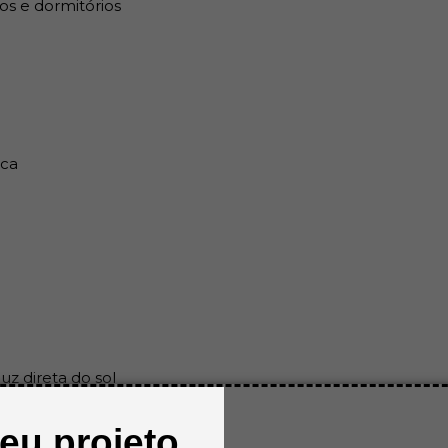
os e dormitórios
Fixe com pressão por toda
Garantia e Entrega:
Produto com nota fiscal
Armazenar em local seco e a
ica
uz direta do sol
seu projeto