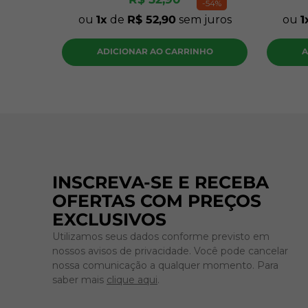
-
54%
ou
1
de
R$
52
,
90
sem juros
ou
1
ADICIONAR AO CARRINHO
A
INSCREVA-SE E RECEBA
OFERTAS COM PREÇOS
EXCLUSIVOS
Utilizamos seus dados conforme previsto em
nossos avisos de privacidade. Você pode cancelar
nossa comunicação a qualquer momento. Para
saber mais
clique aqui
.