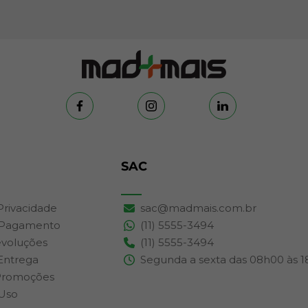
SAC
 Privacidade
sac@madmais.com.br
 Pagamento
(11) 5555-3494
evoluções
(11) 5555-3494
 Entrega
Segunda a sexta das 08h00 às 
Promoções
Uso