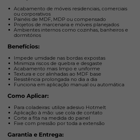
Como Aplicar:
Acabamento de móveis residenciais, comerciais
ou corporativos
Para coladeiras: utilize adesivo Hotmelt
Painéis de MDF, MDP ou compensado
Aplicação à mão: use cola de contato
Projetos de marcenaria e móveis planejados
Corte a fita na medida do painel
Ambientes internos como cozinhas, banheiros e
dormitórios
Fixe com pressão por toda a extensão
Benefícios:
Garantia e Entrega:
Impede umidade nas bordas expostas
Produto com nota fiscal
Minimiza riscos de quebra e desgaste
Acabamento mais limpo e uniforme
Armazenar em local seco e arejado, fora da luz direta
Textura e cor alinhadas ao MDF base
do sol
Resistência prolongada no dia a dia
Funciona em aplicação manual ou automática
Como Aplicar:
Para coladeiras: utilize adesivo Hotmelt
Aplicação à mão: use cola de contato
Corte a fita na medida do painel
Fixe com pressão por toda a extensão
Garantia e Entrega: