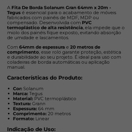
Comprimento:
20 metros
Formato:
Linear
A
Fita De Borda Solanum Gran 64mm x 20m -
Tegus
é essencial para o acabamento de móveis
fabricados com painéis de MDF, MDP ou
Indicação de Uso:
compensado. Desenvolvida com
PVC
termoplástico de alta resistência
, ela impede que o
Acabamento de móveis residenciais, comerciais ou
miolo dos painéis fique exposto, evitando absorção
de umidade e lascamentos.
corporativos
Painéis de MDF, MDP ou compensado
Com
64mm de espessura
e
20 metros de
Projetos de marcenaria e móveis planejados
comprimento
, esse rolo garante proteção, estética
e durabilidade ao seu projeto. É ideal para uso com
Ambientes internos como cozinhas, banheiros e
coladeiras de borda automáticas ou aplicação
dormitórios
manual.
Benefícios:
Características do Produto:
Cor:
Solanum
Impede umidade nas bordas expostas
Marca:
Tegus
Minimiza riscos de quebra e desgaste
Material:
PVC termoplástico
Acabamento mais limpo e uniforme
Textura:
Grann
Espessura:
64 mm
Textura e cor alinhadas ao MDF base
Comprimento:
20 metros
Resistência prolongada no dia a dia
Formato:
Linear
Funciona em aplicação manual ou automática
Indicação de Uso: