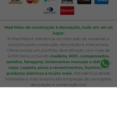
Mad Mais: da construção à decoração, tudo em um só
lugar.
A Mad Mais é referência no mercado de madeiras e
soluções para construção, decoração e marcenaria.
Oferecemos um portfólio diversificado com mais de
4.000 itens, incluindo
madeira, MDF, compensados,
sarrafos, ferragens, ferramentas manuais e elétricas,
napa, carpete, pisos e revestimentos, iluminação,
produtos elétricos e muito mais
. Atendemos desde
hobbistas e marceneiros até empresas de cenografia,
decoração e construção civil.
Além de produtos de qualidade, disponibilizamos
serviços especializados como
corte sob medida,
aplicação de fita de borda, furação, usinagem,
consultoria técnica e entrega personalizada
,
oferecendo praticidade e soluções completas para cada