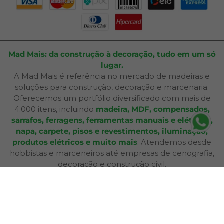
Mad Mais: da construção à decoração, tudo em um só
lugar.
A Mad Mais é referência no mercado de madeiras e
soluções para construção, decoração e marcenaria.
Oferecemos um portfólio diversificado com mais de
4.000 itens, incluindo
madeira, MDF, compensados,
sarrafos, ferragens, ferramentas manuais e elétricas,
napa, carpete, pisos e revestimentos, iluminação,
produtos elétricos e muito mais
. Atendemos desde
hobbistas e marceneiros até empresas de cenografia,
decoração e construção civil.
Além de produtos de qualidade, disponibilizamos
serviços especializados como
corte sob medida,
aplicação de fita de borda, furação, usinagem,
consultoria técnica e entrega personalizada
,
oferecendo praticidade e soluções completas para cada