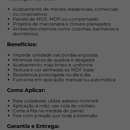
Como Aplicar:
Acabamento de móveis residenciais, comerciais
ou corporativos
Para coladeiras: utilize adesivo Hotmelt
Painéis de MDF, MDP ou compensado
Aplicação à mão: use cola de contato
Projetos de marcenaria e móveis planejados
Corte a fita na medida do painel
Ambientes internos como cozinhas, banheiros e
dormitórios
Fixe com pressão por toda a extensão
Benefícios:
Garantia e Entrega:
Impede umidade nas bordas expostas
Produto com nota fiscal
Minimiza riscos de quebra e desgaste
Acabamento mais limpo e uniforme
Armazenar em local seco e arejado, fora da luz direta
Textura e cor alinhadas ao MDF base
do sol
Resistência prolongada no dia a dia
Funciona em aplicação manual ou automática
Como Aplicar:
Para coladeiras: utilize adesivo Hotmelt
Aplicação à mão: use cola de contato
Corte a fita na medida do painel
Fixe com pressão por toda a extensão
Garantia e Entrega: