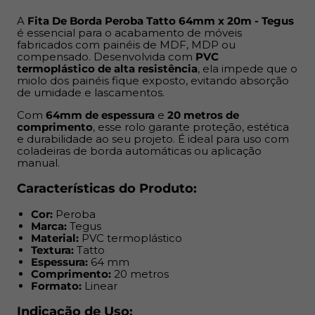
Comprimento:
20 metros
Formato:
Linear
A
Fita De Borda Peroba Tatto 64mm x 20m - Tegus
é essencial para o acabamento de móveis
fabricados com painéis de MDF, MDP ou
Indicação de Uso:
compensado. Desenvolvida com
PVC
termoplástico de alta resistência
, ela impede que o
Acabamento de móveis residenciais, comerciais ou
miolo dos painéis fique exposto, evitando absorção
de umidade e lascamentos.
corporativos
Painéis de MDF, MDP ou compensado
Com
64mm de espessura
e
20 metros de
Projetos de marcenaria e móveis planejados
comprimento
, esse rolo garante proteção, estética
e durabilidade ao seu projeto. É ideal para uso com
Ambientes internos como cozinhas, banheiros e
coladeiras de borda automáticas ou aplicação
dormitórios
manual.
Benefícios:
Características do Produto:
Cor:
Peroba
Impede umidade nas bordas expostas
Marca:
Tegus
Minimiza riscos de quebra e desgaste
Material:
PVC termoplástico
Acabamento mais limpo e uniforme
Textura:
Tatto
Espessura:
64 mm
Textura e cor alinhadas ao MDF base
Comprimento:
20 metros
Resistência prolongada no dia a dia
Formato:
Linear
Funciona em aplicação manual ou automática
Indicação de Uso: