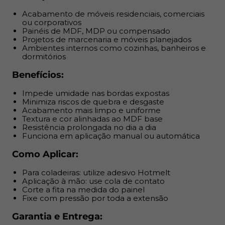
Como Aplicar:
Acabamento de móveis residenciais, comerciais
ou corporativos
Para coladeiras: utilize adesivo Hotmelt
Painéis de MDF, MDP ou compensado
Aplicação à mão: use cola de contato
Projetos de marcenaria e móveis planejados
Corte a fita na medida do painel
Ambientes internos como cozinhas, banheiros e
dormitórios
Fixe com pressão por toda a extensão
Benefícios:
Garantia e Entrega:
Impede umidade nas bordas expostas
Produto com nota fiscal
Minimiza riscos de quebra e desgaste
Acabamento mais limpo e uniforme
Armazenar em local seco e arejado, fora da luz direta
Textura e cor alinhadas ao MDF base
do sol
Resistência prolongada no dia a dia
Funciona em aplicação manual ou automática
Como Aplicar:
Para coladeiras: utilize adesivo Hotmelt
Aplicação à mão: use cola de contato
Corte a fita na medida do painel
Fixe com pressão por toda a extensão
Garantia e Entrega: