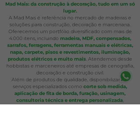
Mad Mais: da construção à decoração, tudo em um só
lugar.
A Mad Mais é referência no mercado de madeiras e
soluções para construção, decoração e marcenaria.
Oferecemos um portfólio diversificado com mais de
4.000 itens, incluindo
madeira, MDF, compensados,
sarrafos, ferragens, ferramentas manuais e elétricas,
napa, carpete, pisos e revestimentos, iluminação,
produtos elétricos e muito mais
. Atendemos desde
hobbistas e marceneiros até empresas de cenografia,
decoração e construção civil.
Além de produtos de qualidade, disponibilizamos
serviços especializados como
corte sob medida,
aplicação de fita de borda, furação, usinagem,
consultoria técnica e entrega personalizada
,
oferecendo praticidade e soluções completas para cada
etapa do seu projeto. Nossa infraestrutura de mais de
12.364 m² e frota própria garante eficiência nas entregas
e pronta entrega para a maioria dos produtos.
A Bagu Mais agora é Mad Mais! Todos os produtos de