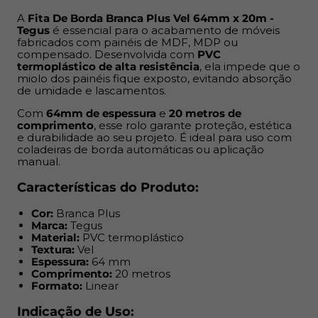
Comprimento:
20 metros
Formato:
Linear
A
Fita De Borda Branca Plus Vel 64mm x 20m -
Tegus
é essencial para o acabamento de móveis
fabricados com painéis de MDF, MDP ou
Indicação de Uso:
compensado. Desenvolvida com
PVC
termoplástico de alta resistência
, ela impede que o
Acabamento de móveis residenciais, comerciais ou
miolo dos painéis fique exposto, evitando absorção
de umidade e lascamentos.
corporativos
Painéis de MDF, MDP ou compensado
Com
64mm de espessura
e
20 metros de
Projetos de marcenaria e móveis planejados
comprimento
, esse rolo garante proteção, estética
e durabilidade ao seu projeto. É ideal para uso com
Ambientes internos como cozinhas, banheiros e
coladeiras de borda automáticas ou aplicação
dormitórios
manual.
Benefícios:
Características do Produto:
Cor:
Branca Plus
Impede umidade nas bordas expostas
Marca:
Tegus
Minimiza riscos de quebra e desgaste
Material:
PVC termoplástico
Acabamento mais limpo e uniforme
Textura:
Vel
Espessura:
64 mm
Textura e cor alinhadas ao MDF base
Comprimento:
20 metros
Resistência prolongada no dia a dia
Formato:
Linear
Funciona em aplicação manual ou automática
Indicação de Uso: