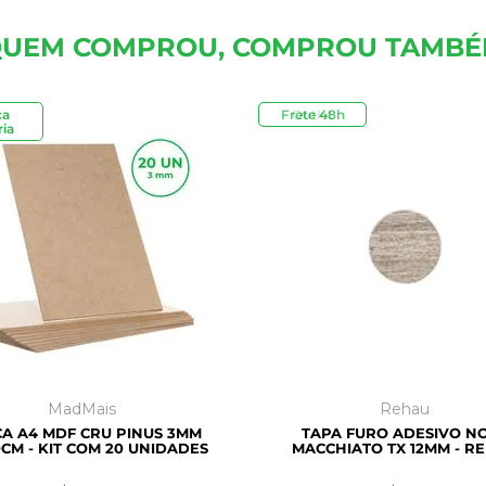
UEM COMPROU, COMPROU TAMB
ca
Frete 48h
Outlet
ia
MadMais
Rehau
A A4 MDF CRU PINUS 3MM
TAPA FURO ADESIVO N
CM - KIT COM 20 UNIDADES
MACCHIATO TX 12MM - R