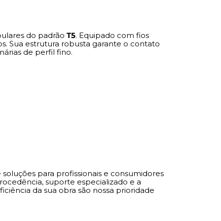
a de soluções para profissionais e
 não abrem mão da qualidade. Com um
cionado, garantimos procedência, suporte
bulares do padrão
T5
. Equipado com fios
 de uma marca que é referência no segmento.
os. Sua estrutura robusta garante o contato
sua instalação e a eficiência da sua obra são
rias de perfil fino.
 soluções para profissionais e consumidores
ocedência, suporte especializado e a
eficiência da sua obra são nossa prioridade