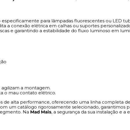
oferecendo uma linha complet
consumidores exigentes que
catálogo rigorosamente sele
o especificamente para lâmpadas fluorescentes ou LED tu
especializado e a confiança
ilita a conexão elétrica em calhas ou suportes personalizad
Na
Mad Mais
, a segurança da 
cas e garantindo a estabilidade do fluxo luminoso em luminá
nossa prioridade absoluta.
ção
 agilizam a montagem.
a o mau contato elétrico.
cos de alta performance, oferecendo uma linha completa de
om um catálogo rigorosamente selecionado, garantimos pr
 segmento. Na
Mad Mais
, a segurança da sua instalação e a 