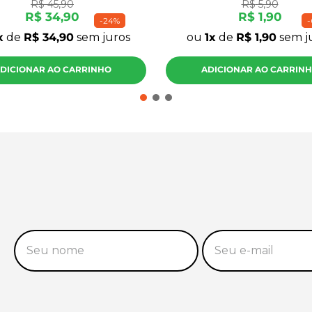
R$
45
,
90
R$
5
,
90
R$
34
,
90
R$
1
,
90
-
24%
-
de
R$
34
,
90
sem juros
ou
1
de
R$
1
,
90
sem j
DICIONAR AO CARRINHO
ADICIONAR AO CARRIN