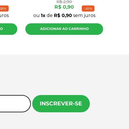
R$
2
,
90
R$
0
,
90
68%
-
69%
uros
ou
1
de
R$
0
,
90
sem juros
HO
ADICIONAR AO CARRINHO
INSCREVER-SE