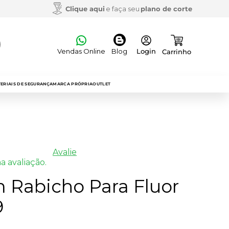
Clique aqui
e faça seu
plano de corte
Vendas Online
Blog
ERIAIS DE SEGURANÇA
MARCA PRÓPRIA
OUTLET
Avalie
a avaliação.
 Rabicho Para Fluor
9