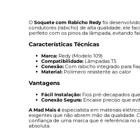
O
Soquete com Rabicho Redy
foi desenvolvid
condutores (rabicho) de alta qualidade, ele fac
perfeito com os pinos da lâmpada, evitando faís
Características Técnicas
Marca:
Redy (Modelo 109)
Compatibilidade:
Lâmpadas T5
Conexão:
Com rabicho integrado para fia
Material:
Polímero resistente ao calor
Vantagens
Fácil Instalação:
Fios pré-decapados que
Conexão Segura:
Encaixe preciso que evit
A Mad Mais é
especialista em materiais elétri
exigentes que não abrem mão da qualidade. C
confiança de uma marca que é referência no
absoluta.