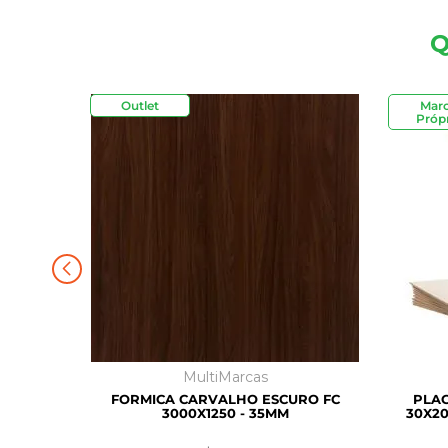
Q
Outlet
Mar
Própr
MultiMarcas
FORMICA CARVALHO ESCURO FC
PLAC
3000X1250 - 35MM
30X20