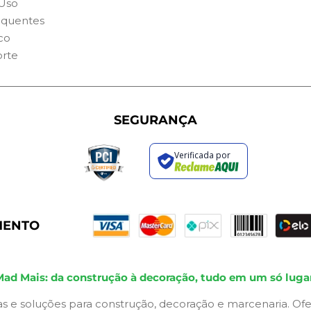
Uso
equentes
co
orte
SEGURANÇA
Verificada por
MENTO
Mad Mais: da construção à decoração, tudo em um só lugar
s e soluções para construção, decoração e marcenaria. Ofe