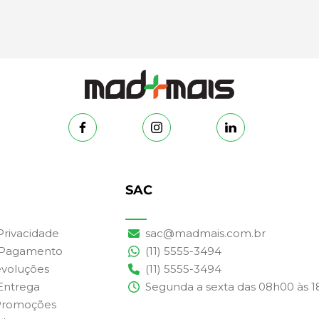
SAC
 Privacidade
sac@madmais.com.br
 Pagamento
(11) 5555-3494
evoluções
(11) 5555-3494
 Entrega
Segunda a sexta das 08h00 às 
Promoções