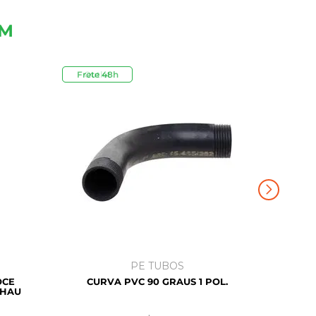
ÉM
Frete 48h
Outlet
PE TUBOS
OCE
CURVA PVC 90 GRAUS 1 POL.
EHAU