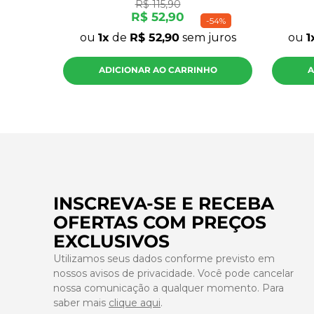
R$
115
,
90
R$
52
,
90
-
54%
ou
1
de
R$
52
,
90
sem juros
ou
1
ADICIONAR AO CARRINHO
A
INSCREVA-SE E RECEBA
OFERTAS COM PREÇOS
EXCLUSIVOS
Utilizamos seus dados conforme previsto em
nossos avisos de privacidade. Você pode cancelar
nossa comunicação a qualquer momento. Para
saber mais
clique aqui
.