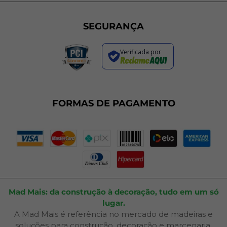
Programa de Cashback
Formas de Pagamento
Sustentabilidade
Trocas e Devoluções
SEGURANÇA
Política de Entrega
Regras de Promoções
Verificada por
Termos de Uso
Dúvidas Frequentes
Fale Conosco
Plano de Corte
FORMAS DE PAGAMENTO
Portal do Cliente
Mad Mais: da construção à decoração, tudo em um só
lugar.
A Mad Mais é referência no mercado de madeiras e
soluções para construção, decoração e marcenaria.