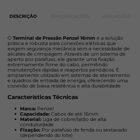
Material:
Liga de cobre/latão de alta condutividade
Fixação:
Por parafuso de fenda ou sextavado
DESCRIÇÃO
ESPECIFICAÇÕES
AVALIAÇÕES
(dependendo do lote)
Vantagens
O
Terminal de Pressão Penzel 16mm
é a solução
prática e robusta para conexões elétricas que
Reutilizável:
Facilita alterações na instalação sem
exigem segurança mecânica sem a necessidade de
perda do terminal.
alicates de crimpagem. Através de um sistema de
aperto por parafuso, ele garante uma fixação
Instalação Simples:
Exige apenas chaves comuns
extremamente firme do cabo, permitindo
para uma fixação segura.
manutenções rápidas e reapertos periódicos. É
Conexão Confiável:
Excelente área de contato
amplamente utilizado em sistemas de aterramento
para evitar aquecimentos.
e quadros de entrada de energia, oferecendo uma
conexão de baixa resistência e alta durabilidade.
A Mad Mais é
especialista em materiais elétricos de alta
Características Técnicas
performance, oferecendo uma linha completa de
soluções para profissionais e consumidores exigentes
Marca:
Penzel
que não abrem mão da qualidade. Com um catálogo
Capacidade:
Cabos de até 16mm
rigorosamente selecionado, garantimos procedência,
Material:
Liga de cobre/latão de alta
condutividade
suporte especializado e a confiança de uma marca que
Fixação:
Por parafuso de fenda ou sextavado
é referência no segmento. Na
Mad Mais
, a segurança da
(dependendo do lote)
sua instalação e a eficiência da sua obra são nossa