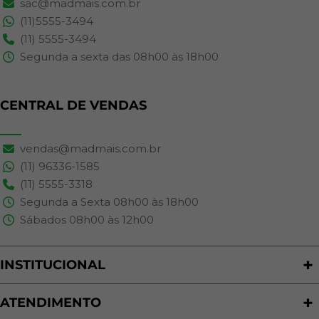
sac@madmais.com.br
(11)5555-3494
(11) 5555-3494
Segunda a sexta das 08h00 às 18h00
CENTRAL DE VENDAS
vendas@madmais.com.br
(11) 96336-1585
(11) 5555-3318
Segunda a Sexta 08h00 às 18h00
Sábados 08h00 às 12h00
INSTITUCIONAL
Quem Somos
Nossas Lojas
ATENDIMENTO
Trabalhe Conosco
Política de Privacidade