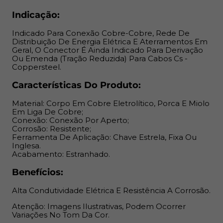
Alta Condutividade Elétrica E Resistência A Corrosão.
Indicação:
Atenção: Imagens Ilustrativas, Podem Ocorrer Variações
Indicado Para Conexão Cobre-Cobre, Rede De
No Tom Da Cor.
Distribuição De Energia Elétrica E Aterramentos Em
Geral, O Conector É Ainda Indicado Para Derivação
Ou Emenda (Tração Reduzida) Para Cabos Cs -
Coppersteel.
Características Do Produto:
Material: Corpo Em Cobre Eletrolítico, Porca E Miolo
Em Liga De Cobre;
Conexão: Conexão Por Aperto;
Corrosão: Resistente;
Ferramenta De Aplicação: Chave Estrela, Fixa Ou
Inglesa.
Acabamento: Estranhado.
Benefícios:
Alta Condutividade Elétrica E Resistência A Corrosão.
Atenção: Imagens Ilustrativas, Podem Ocorrer
Variações No Tom Da Cor.