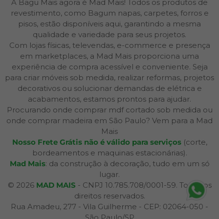
A Bagu Mais agora é Mad Mais! Todos os produtos de
revestimento, como Bagum napas, carpetes, forros e
pisos, estão disponíveis aqui, garantindo a mesma
qualidade e variedade para seus projetos.
Com lojas físicas, televendas, e-commerce e presença
em marketplaces, a Mad Mais proporciona uma
experiência de compra acessível e conveniente. Seja
para criar móveis sob medida, realizar reformas, projetos
decorativos ou solucionar demandas de elétrica e
acabamentos, estamos prontos para ajudar.
Procurando onde comprar mdf cortado sob medida ou
onde comprar madeira em São Paulo? Vem para a Mad
Mais
Nosso Frete Grátis não é válido para serviços
(corte,
bordeamentos e maquinas estacionárias).
Mad Mais
: da construção à decoração, tudo em um só
lugar.
© 2026
MAD MAIS
- CNPJ 10.785.708/0001-59. Todos os
direitos reservados.
Rua Amadeu, 277 - Vila Guilherme - CEP: 02064-050 -
São Paulo/SP