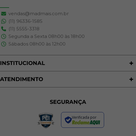
vendas@madmais.com.br
(11) 96336-1585
(11) 5555-3318
Segunda a Sexta 08h00 às 18h00
Sábados 08h00 às 12h00
INSTITUCIONAL
Quem Somos
Nossas Lojas
ATENDIMENTO
Trabalhe Conosco
Política de Privacidade
Programa de Cashback
Formas de Pagamento
Sustentabilidade
Trocas e Devoluções
SEGURANÇA
Política de Entrega
Regras de Promoções
Verificada por
Termos de Uso
Dúvidas Frequentes