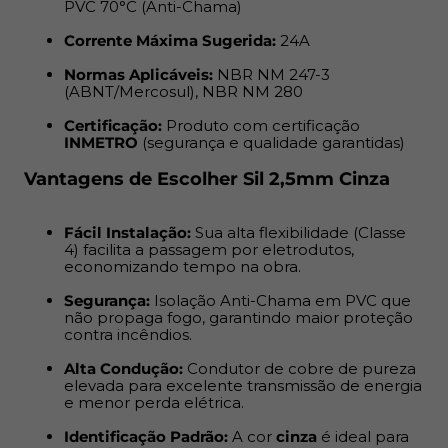
PVC 70°C (Anti-Chama)
Segurança:
Isolação Anti-Chama em PVC que não
Corrente Máxima Sugerida:
24A
propaga fogo, garantindo maior proteção contra
incêndios.
Normas Aplicáveis:
NBR NM 247-3
(ABNT/Mercosul), NBR NM 280
Alta Condução:
Condutor de cobre de pureza
Certificação:
Produto com certificação
elevada para excelente transmissão de energia e
INMETRO
(segurança e qualidade garantidas)
menor perda elétrica.
Vantagens de Escolher Sil 2,5mm Cinza
Identificação Padrão:
A cor
cinza
é ideal para
identificação de fase ou retorno em instalações
Fácil Instalação:
Sua alta flexibilidade (Classe
elétricas.
4) facilita a passagem por eletrodutos,
economizando tempo na obra.
Aplicação:
Segurança:
Isolação Anti-Chama em PVC que
não propaga fogo, garantindo maior proteção
Ideal para instalações internas e fixas em circuitos de
contra incêndios.
força e luz, painéis de comando e sinalização em geral.
Alta Condução:
Condutor de cobre de pureza
Utilize este cabo na fase ou retorno de tomadas (TUG),
elevada para excelente transmissão de energia
iluminação e alimentação de eletrodomésticos,
e menor perda elétrica.
máquinas e equipamentos.
Identificação Padrão:
A cor
cinza
é ideal para