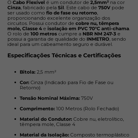
O
Cabo Flexível
é um condutor de
2,5mm²
na cor
Material do Condutor:
Cobre nu, eletrolítico,
Cinza
, fabricado pela
Sil
. Este cabo de
750V
pode
têmpera mole, Classe 4
ser usado como
fio de fase ou retorno
,
proporcionando excelente organização dos
circuitos. Possui condutor de
cobre nu, têmpera
Material da Isolação:
Composto termoplástico PVC
mole, Classe 4
e
isolação em PVC 70°C anti-chama
.
70°C (Anti-Chama)
O rolo de
100 metros
cumpre a
NBR NM 247-3
e
possui a garantia de qualidade do
INMETRO
, sendo
ideal para um cabeamento seguro e durável.
Corrente Máxima Sugerida:
24A
Especificações Técnicas e Certificações
Normas Aplicáveis:
NBR NM 247-3
(ABNT/Mercosul), NBR NM 280
Bitola:
2,5 mm²
Certificação:
Produto com certificação
INMETRO
Cor:
Cinza (Indicado para Fio de Fase ou
(segurança e qualidade garantidas)
Retorno)
Vantagens de Escolher Sil 2,5mm Cinza
Tensão Nominal Máxima:
750V
Comprimento:
100 Metros (Rolo Fechado)
Fácil Instalação:
Sua alta flexibilidade (Classe 4)
Material do Condutor:
Cobre nu, eletrolítico,
têmpera mole, Classe 4
facilita a passagem por eletrodutos, economizando
tempo na obra.
Material da Isolação:
Composto termoplástico