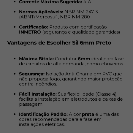
Corrente Máxima Sugerida:
41A
Segurança:
Isolação Anti-Chama em PVC que não
propaga fogo, garantindo maior proteção contra
Normas Aplicáveis:
NBR NM 247-3
incêndios.
(ABNT/Mercosul), NBR NM 280
Certificação:
Produto com certificação
Fácil Instalação:
Sua flexibilidade (Classe 4) facilita
INMETRO
(segurança e qualidade garantidas)
a instalação em eletrodutos e caixas de passagem.
Vantagens de Escolher Sil 6mm Preto
Identificação Padrão:
A cor
preta
é uma das cores
recomendadas para a fase em instalações elétricas.
Máxima Bitola:
Condutor
6mm
ideal para fase
de circuitos de alta demanda, como chuveiros.
Aplicação:
Segurança:
Isolação Anti-Chama em PVC que
não propaga fogo, garantindo maior proteção
Ideal para instalações internas e fixas em circuitos de
contra incêndios.
força e luz. Utilize este cabo na fase de chuveiros
elétricos, fornos, grandes eletrodomésticos e sub-
Fácil Instalação:
Sua flexibilidade (Classe 4)
alimentações elétricas.
facilita a instalação em eletrodutos e caixas de
passagem.
Identificação Padrão:
A cor
preta
é uma das
cores recomendadas para a fase em
instalações elétricas.