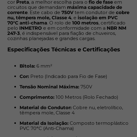
cor
Preta
, a melhor escolha para o
fio de fase
em
Material do Condutor:
Cobre nu, eletrolítico,
circuitos que demandam
máxima capacidade de
têmpera mole, Classe 4
corrente
. Este cabo de
750V
tem condutor de
cobre
nu, têmpera mole, Classe 4
, e
isolação em PVC
70°C anti-chama
. O rolo de
100 metros
, certificado
Material da Isolação:
Composto termoplástico PVC
pelo
INMETRO
e em conformidade com a
NBR NM
70°C (Anti-Chama)
247-3
, é indispensável para fiação de chuveiros,
cozinhas planejadas e grandes cargas.
Corrente Máxima Sugerida:
41A
Especificações Técnicas e Certificações
Normas Aplicáveis:
NBR NM 247-3
(ABNT/Mercosul), NBR NM 280
Bitola:
6 mm²
Cor:
Preto (Indicado para Fio de Fase)
Certificação:
Produto com certificação
INMETRO
(segurança e qualidade garantidas)
Tensão Nominal Máxima:
750V
Comprimento:
100 Metros (Rolo Fechado)
Vantagens de Escolher Sil 6mm Preto
Material do Condutor:
Cobre nu, eletrolítico,
têmpera mole, Classe 4
Máxima Bitola:
Condutor
6mm
ideal para fase de
Material da Isolação:
Composto termoplástico
circuitos de alta demanda, como chuveiros.
PVC 70°C (Anti-Chama)