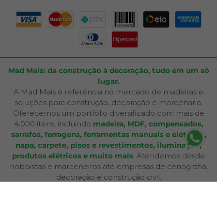
Mad Mais: da construção à decoração, tudo em um só
lugar.
A Mad Mais é referência no mercado de madeiras e
soluções para construção, decoração e marcenaria.
Oferecemos um portfólio diversificado com mais de
4.000 itens, incluindo
madeira, MDF, compensados,
sarrafos, ferragens, ferramentas manuais e elétricas,
napa, carpete, pisos e revestimentos, iluminação,
produtos elétricos e muito mais
. Atendemos desde
hobbistas e marceneiros até empresas de cenografia,
decoração e construção civil.
Além de produtos de qualidade, disponibilizamos
serviços especializados como
corte sob medida,
aplicação de fita de borda, furação, usinagem,