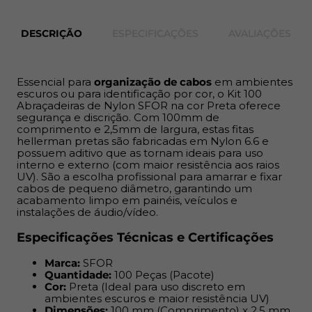
Quantidade:
100 Peças (Pacote)
Cor:
Preta (Ideal para uso discreto em ambientes
DESCRIÇÃO
ESPECIFICAÇÕES
AVALIAÇÕES
escuros e maior resistência UV)
Dimensões:
100 mm (Comprimento) x 2,5 mm
(Largura)
Essencial para
organização de cabos
em ambientes
Material:
Nylon 6.6 (Poliamida)
escuros ou para identificação por cor, o Kit 100
Aplicação:
Organização e amarração de cabos em
Abraçadeiras de Nylon SFOR na cor Preta oferece
instalações elétricas, eletrônicas e uso geral.
segurança e discrição. Com 100mm de
comprimento e 2,5mm de largura, estas fitas
hellerman pretas são fabricadas em Nylon 6.6 e
Vantagens das Abraçadeiras de Nylon
possuem aditivo que as tornam ideais para uso
100x2,5mm
interno e externo (com maior resistência aos raios
UV). São a escolha profissional para amarrar e fixar
cabos de pequeno diâmetro, garantindo um
Discreta:
Cor preta garante que a amarração não
acabamento limpo em painéis, veículos e
chame atenção.
instalações de áudio/vídeo.
Durabilidade:
Material resistente à tração e a
Especificações Técnicas e Certificações
variações de temperatura.
Economia:
Kit com 100 unidades para múltiplas
Marca:
SFOR
amarrações.
Quantidade:
100 Peças (Pacote)
Cor:
Preta (Ideal para uso discreto em
A Mad Mais é
especialista em materiais elétricos de alta
ambientes escuros e maior resistência UV)
Dimensões:
100 mm (Comprimento) x 2,5 mm