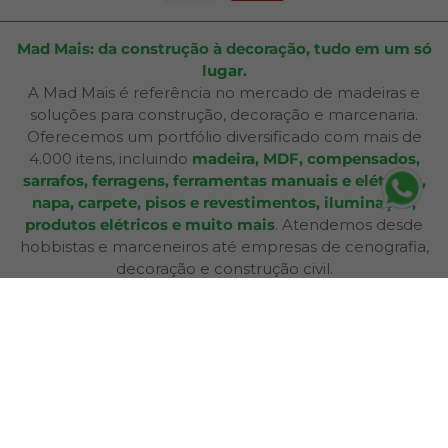
Mad Mais: da construção à decoração, tudo em um só
lugar.
A Mad Mais é referência no mercado de madeiras e
soluções para construção, decoração e marcenaria.
Oferecemos um portfólio diversificado com mais de
4.000 itens, incluindo
madeira, MDF, compensados,
sarrafos, ferragens, ferramentas manuais e elétricas,
napa, carpete, pisos e revestimentos, iluminação,
produtos elétricos e muito mais
. Atendemos desde
hobbistas e marceneiros até empresas de cenografia,
decoração e construção civil.
Além de produtos de qualidade, disponibilizamos
serviços especializados como
corte sob medida,
aplicação de fita de borda, furação, usinagem,
consultoria técnica e entrega personalizada
,
oferecendo praticidade e soluções completas para cada
etapa do seu projeto. Nossa infraestrutura de mais de
12.364 m² e frota própria garante eficiência nas entregas
e pronta entrega para a maioria dos produtos.