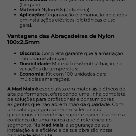
performance, oferecendo uma linha completa de
(Largura)
soluções para profissionais e consumidores exigentes
Material:
Nylon 6.6 (Poliamida)
que não abrem mão da qualidade. Com um catálogo
Aplicação:
Organização e amarração de cabos
em instalações elétricas, eletrônicas e uso
rigorosamente selecionado, garantimos procedência,
geral.
suporte especializado e a confiança de uma marca que
é referência no segmento. Na
Mad Mais
, a segurança da
Vantagens das Abraçadeiras de Nylon
sua instalação e a eficiência da sua obra são nossa
100x2,5mm
prioridade absoluta.
Discreta:
Cor preta garante que a amarração
não chame atenção.
Durabilidade:
Material resistente à tração e a
variações de temperatura.
Economia:
Kit com 100 unidades para
múltiplas amarrações.
A Mad Mais é
especialista em materiais elétricos de
alta performance, oferecendo uma linha completa
de soluções para profissionais e consumidores
exigentes que não abrem mão da qualidade. Com
um catálogo rigorosamente selecionado,
garantimos procedência, suporte especializado e a
confiança de uma marca que é referência no
segmento. Na
Mad Mais
, a segurança da sua
instalação e a eficiência da sua obra são nossa
prioridade absoluta.