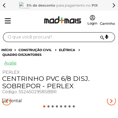
5% de desconto
para pagamento no
PIX
O que você procura?
TERMOS MAIS BUSCADOS
CONSTRUÇÃO CIVIL
ELÉTRICA
QUADRO DISJUNTORES
1
º
sarrafo
Avalie
2
º
compensados
PERLEX
3
º
compensado naval
CENTRINHO PVC 6/8 DISJ.
4
º
mdf 15mm
SOBREPOR - PERLEX
Código
:
5524502958SBBR
5
º
napa
6
º
puxador
7
º
bagum