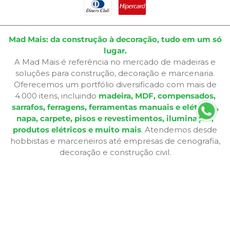
Mad Mais: da construção à decoração, tudo em um só
lugar.
A Mad Mais é referência no mercado de madeiras e
soluções para construção, decoração e marcenaria.
Oferecemos um portfólio diversificado com mais de
4.000 itens, incluindo
madeira, MDF, compensados,
sarrafos, ferragens, ferramentas manuais e elétricas,
napa, carpete, pisos e revestimentos, iluminação,
produtos elétricos e muito mais
. Atendemos desde
hobbistas e marceneiros até empresas de cenografia,
decoração e construção civil.
Além de produtos de qualidade, disponibilizamos
serviços especializados como
corte sob medida,
aplicação de fita de borda, furação, usinagem,
consultoria técnica e entrega personalizada
,
oferecendo praticidade e soluções completas para cada
etapa do seu projeto. Nossa infraestrutura de mais de