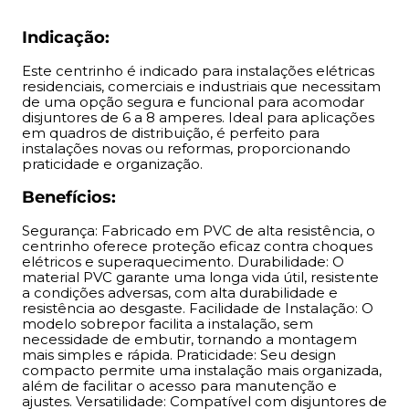
desgaste. Facilidade de Instalação: O modelo sobrepor
facilita a instalação, sem necessidade de embutir,
Indicação:
tornando a montagem mais simples e rápida.
Este centrinho é indicado para instalações elétricas
Praticidade: Seu design compacto permite uma
residenciais, comerciais e industriais que necessitam
instalação mais organizada, além de facilitar o acesso
de uma opção segura e funcional para acomodar
para manutenção e ajustes. Versatilidade: Compatível
disjuntores de 6 a 8 amperes. Ideal para aplicações
em quadros de distribuição, é perfeito para
com disjuntores de 6 a 8 amperes, é uma opção flexível
instalações novas ou reformas, proporcionando
para diferentes tipos de sistemas elétricos.
praticidade e organização.
Benefícios:
Segurança: Fabricado em PVC de alta resistência, o
centrinho oferece proteção eficaz contra choques
elétricos e superaquecimento. Durabilidade: O
material PVC garante uma longa vida útil, resistente
a condições adversas, com alta durabilidade e
resistência ao desgaste. Facilidade de Instalação: O
modelo sobrepor facilita a instalação, sem
necessidade de embutir, tornando a montagem
mais simples e rápida. Praticidade: Seu design
compacto permite uma instalação mais organizada,
além de facilitar o acesso para manutenção e
ajustes. Versatilidade: Compatível com disjuntores de