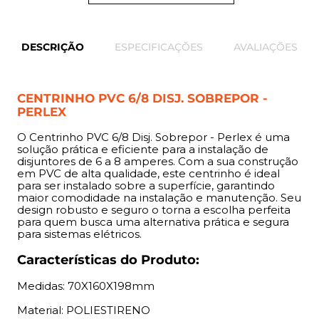
Medidas: 70X160X198mm
Material: POLIESTIRENO
DESCRIÇÃO
ESPECIFICAÇÕES
AVALIAÇÕES
Indicação:
CENTRINHO PVC 6/8 DISJ. SOBREPOR -
PERLEX
Este centrinho é indicado para instalações elétricas
residenciais, comerciais e industriais que necessitam de
O Centrinho PVC 6/8 Disj. Sobrepor - Perlex é uma
uma opção segura e funcional para acomodar
solução prática e eficiente para a instalação de
disjuntores de 6 a 8 amperes. Ideal para aplicações em
disjuntores de 6 a 8 amperes. Com a sua construção
em PVC de alta qualidade, este centrinho é ideal
quadros de distribuição, é perfeito para instalações novas
para ser instalado sobre a superfície, garantindo
ou reformas, proporcionando praticidade e organização.
maior comodidade na instalação e manutenção. Seu
design robusto e seguro o torna a escolha perfeita
Benefícios:
para quem busca uma alternativa prática e segura
para sistemas elétricos.
Segurança: Fabricado em PVC de alta resistência, o
Características do Produto:
centrinho oferece proteção eficaz contra choques
elétricos e superaquecimento. Durabilidade: O material
Medidas: 70X160X198mm
PVC garante uma longa vida útil, resistente a condições
Material: POLIESTIRENO
adversas, com alta durabilidade e resistência ao