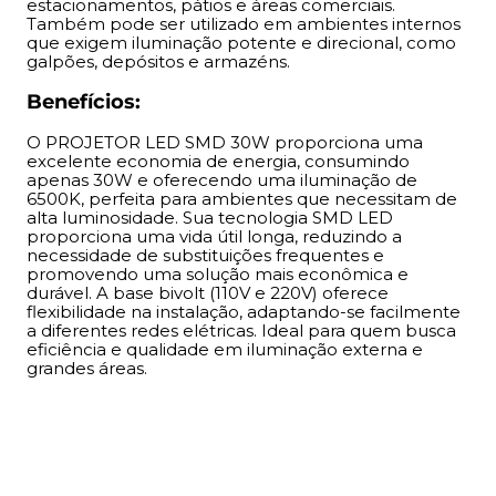
diferentes redes elétricas. Ideal para quem busca
estacionamentos, pátios e áreas comerciais.
Também pode ser utilizado em ambientes internos
eficiência e qualidade em iluminação externa e grandes
que exigem iluminação potente e direcional, como
áreas.
galpões, depósitos e armazéns.
Benefícios:
O PROJETOR LED SMD 30W proporciona uma
excelente economia de energia, consumindo
apenas 30W e oferecendo uma iluminação de
6500K, perfeita para ambientes que necessitam de
alta luminosidade. Sua tecnologia SMD LED
proporciona uma vida útil longa, reduzindo a
necessidade de substituições frequentes e
promovendo uma solução mais econômica e
durável. A base bivolt (110V e 220V) oferece
flexibilidade na instalação, adaptando-se facilmente
a diferentes redes elétricas. Ideal para quem busca
eficiência e qualidade em iluminação externa e
grandes áreas.