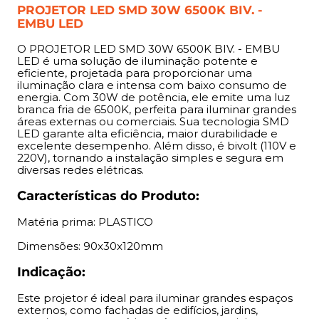
PROJETOR LED SMD 30W 6500K BIV. -
Indicação:
EMBU LED
Este projetor é ideal para iluminar grandes espaços
O PROJETOR LED SMD 30W 6500K BIV. - EMBU
externos, como fachadas de edifícios, jardins,
LED é uma solução de iluminação potente e
eficiente, projetada para proporcionar uma
estacionamentos, pátios e áreas comerciais. Também
iluminação clara e intensa com baixo consumo de
pode ser utilizado em ambientes internos que exigem
energia. Com 30W de potência, ele emite uma luz
iluminação potente e direcional, como galpões,
branca fria de 6500K, perfeita para iluminar grandes
depósitos e armazéns.
áreas externas ou comerciais. Sua tecnologia SMD
LED garante alta eficiência, maior durabilidade e
excelente desempenho. Além disso, é bivolt (110V e
Benefícios:
220V), tornando a instalação simples e segura em
diversas redes elétricas.
O PROJETOR LED SMD 30W proporciona uma
Características do Produto:
excelente economia de energia, consumindo apenas
30W e oferecendo uma iluminação de 6500K, perfeita
Matéria prima: PLASTICO
para ambientes que necessitam de alta luminosidade.
Sua tecnologia SMD LED proporciona uma vida útil
Dimensões: 90x30x120mm
longa, reduzindo a necessidade de substituições
Indicação:
frequentes e promovendo uma solução mais
econômica e durável. A base bivolt (110V e 220V) oferece
Este projetor é ideal para iluminar grandes espaços
flexibilidade na instalação, adaptando-se facilmente a
externos, como fachadas de edifícios, jardins,