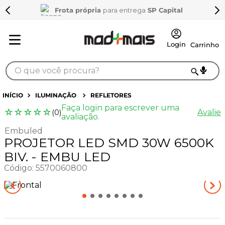
Frota própria
para entrega
SP Capital
O que você procura?
TERMOS MAIS BUSCADOS
ILUMINAÇÃO
REFLETORES
Faça login para escrever uma
1
º
sarrafo
☆
☆
☆
☆
☆
Avalie
(
0
)
avaliação.
2
º
compensados
Embuled
PROJETOR LED SMD 30W 6500K
3
º
compensado naval
BIV. - EMBU LED
4
º
napa
Código
:
5570060800
5
º
mdf 15mm
6
º
puxador
7
º
bagum