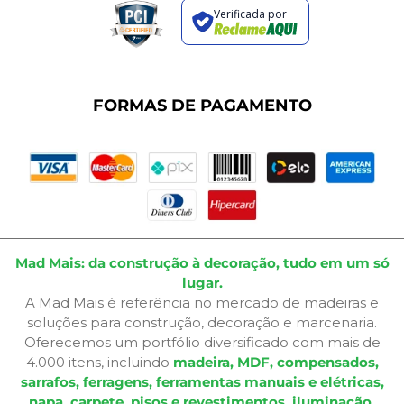
Regras de Promoções
Verificada por
Termos de Uso
Dúvidas Frequentes
Fale Conosco
Plano de Corte
FORMAS DE PAGAMENTO
Portal do Cliente
Mad Mais: da construção à decoração, tudo em um só
lugar.
A Mad Mais é referência no mercado de madeiras e
soluções para construção, decoração e marcenaria.
Oferecemos um portfólio diversificado com mais de
4.000 itens, incluindo
madeira, MDF, compensados,
sarrafos, ferragens, ferramentas manuais e elétricas,
napa, carpete, pisos e revestimentos, iluminação,