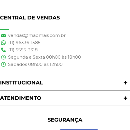
CENTRAL DE VENDAS
vendas@madmais.com.br
(11) 96336-1585
(11) 5555-3318
Segunda a Sexta 08h00 às 18h00
Sábados 08h00 às 12h00
INSTITUCIONAL
Quem Somos
Nossas Lojas
ATENDIMENTO
Trabalhe Conosco
Política de Privacidade
Programa de Cashback
Formas de Pagamento
Sustentabilidade
Trocas e Devoluções
SEGURANÇA
Política de Entrega