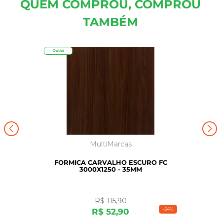
QUEM COMPROU, COMPROU
TAMBÉM
Outlet
MultiMarcas
FORMICA CARVALHO ESCURO FC
3000X1250 - 35MM
R$
115
,
90
-
54%
R$
52
,
90