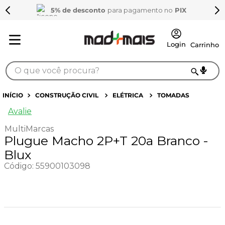
5% de desconto
para pagamento no
PIX
O que você procura?
TERMOS MAIS BUSCADOS
CONSTRUÇÃO CIVIL
ELÉTRICA
TOMADAS
1
º
sarrafo
Avalie
2
º
compensados
MultiMarcas
Plugue Macho 2P+T 20a Branco -
3
º
compensado naval
Blux
4
º
mdf 15mm
Código
:
55900103098
5
º
napa
6
º
puxador
7
º
bagum