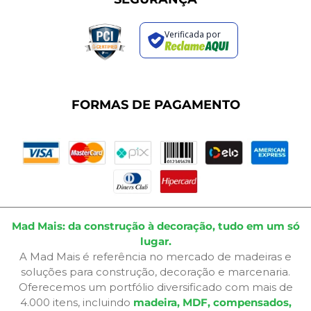
Política de Entrega
Regras de Promoções
Verificada por
Termos de Uso
Dúvidas Frequentes
Fale Conosco
Plano de Corte
FORMAS DE PAGAMENTO
Portal do Cliente
Mad Mais: da construção à decoração, tudo em um só
lugar.
A Mad Mais é referência no mercado de madeiras e
soluções para construção, decoração e marcenaria.
Oferecemos um portfólio diversificado com mais de
4.000 itens, incluindo
madeira, MDF, compensados,