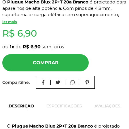
O
Plugue Macho Blux 2P+T 20a Branco
é projetado para
8
º
mdf a4
aparelhos de alta potência. Com pinos de 4,8mm,
9
º
pinus
suporta maior carga elétrica sem superaquecimento,
garantindo segurança para sua cozinha ou área de
ler mais
10
º
carpete
serviço.
R$
6
,
90
Características Técnicas
ou
1
de
R$
6
,
90
sem juros
Marca:
Blux
Pólos:
2P+T (Tripolar).
COMPRAR
Amperagem:
20A.
Cor:
Branco.
A Mad Mais é
especialista em materiais elétricos de alta
Compartilhe:
performance, oferecendo uma linha completa de
soluções para profissionais e consumidores exigentes
que não abrem mão da qualidade. Com um catálogo
DESCRIÇÃO
ESPECIFICAÇÕES
AVALIAÇÕES
rigorosamente selecionado, garantimos procedência,
suporte especializado e a confiança de uma marca que
é referência no segmento. Na
Mad Mais
, a segurança da
sua instalação e a eficiência da sua obra são nossa
O
Plugue Macho Blux 2P+T 20a Branco
é projetado