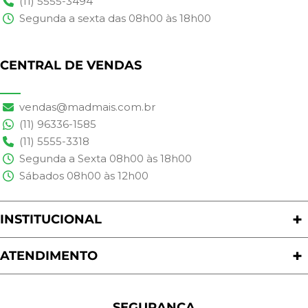
(11) 5555-3494
Segunda a sexta das 08h00 às 18h00
CENTRAL DE VENDAS
vendas@madmais.com.br
(11) 96336-1585
(11) 5555-3318
Segunda a Sexta 08h00 às 18h00
Sábados 08h00 às 12h00
INSTITUCIONAL
Quem Somos
Nossas Lojas
ATENDIMENTO
Trabalhe Conosco
Política de Privacidade
Programa de Cashback
Formas de Pagamento
Sustentabilidade
Trocas e Devoluções
SEGURANÇA