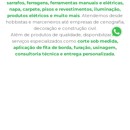
sarrafos, ferragens, ferramentas manuais e elétricas,
napa, carpete, pisos e revestimentos, iluminação,
produtos elétricos e muito mais
. Atendemos desde
hobbistas e marceneiros até empresas de cenografia,
decoração e construção civil.
Além de produtos de qualidade, disponibilizamos
serviços especializados como
corte sob medida,
aplicação de fita de borda, furação, usinagem,
consultoria técnica e entrega personalizada
,
oferecendo praticidade e soluções completas para cada
etapa do seu projeto. Nossa infraestrutura de mais de
12.364 m² e frota própria garante eficiência nas entregas
e pronta entrega para a maioria dos produtos.
A Bagu Mais agora é Mad Mais! Todos os produtos de
revestimento, como Bagum napas, carpetes, forros e
pisos, estão disponíveis aqui, garantindo a mesma
qualidade e variedade para seus projetos.
Com lojas físicas, televendas, e-commerce e presença
em marketplaces, a Mad Mais proporciona uma
experiência de compra acessível e conveniente. Seja