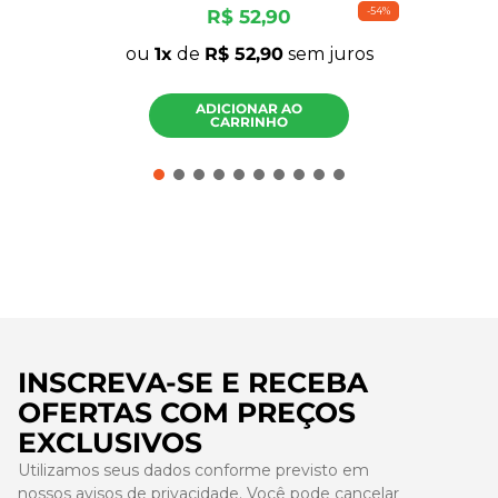
-
54%
R$
52
,
90
ou
1
de
R$
52
,
90
sem juros
ADICIONAR AO
CARRINHO
INSCREVA-SE E RECEBA
OFERTAS COM PREÇOS
EXCLUSIVOS
Utilizamos seus dados conforme previsto em
nossos avisos de privacidade. Você pode cancelar