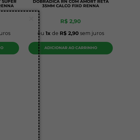
 SUPER
DOBRADICA RN COM AMORT RETA
RENNA
35MM CALCO FIXO RENNA
R$
2
,
90
uros
ou
1
de
R$
2
,
90
sem juros
HO
ADICIONAR AO CARRINHO