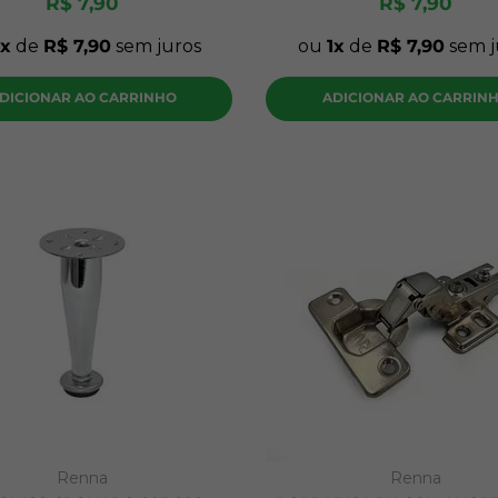
R$
7
,
90
R$
7
,
90
de
R$
7
,
90
sem juros
ou
1
de
R$
7
,
90
sem j
DICIONAR AO CARRINHO
ADICIONAR AO CARRIN
Renna
Renna