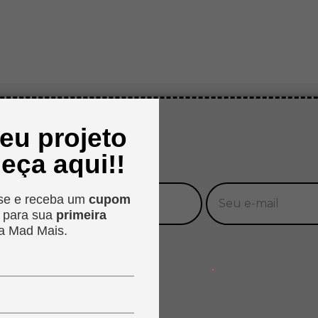
seu projeto
eça aqui!!
se e receba um
cupom
o
para sua
primeira
a Mad Mais.
.