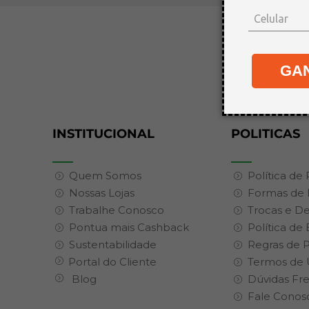
GA
INSTITUCIONAL
POLITICAS
Quem Somos
Política de
Nossas Lojas
Formas de
Trabalhe Conosco
Trocas e D
Pontua mais Cashback
Política de
Sustentabilidade
Regras de 
Portal do Cliente
Termos de 
Blog
Dúvidas Fr
Fale Conos