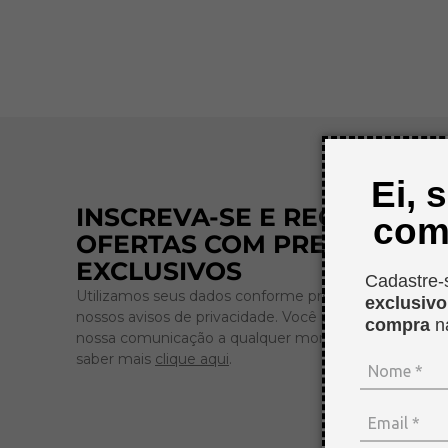
Ei, 
INSCREVA-SE E RECEBA
com
OFERTAS COM PREÇOS
EXCLUSIVOS
Cadastre-
Utilizamos seus dados conforme previsto em
exclusiv
nossos avisos de privacidade. Você pode cancelar
compra
n
nossa comunicação a qualquer momento. Para
saber mais
clique aqui
.