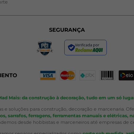
orte
SEGURANÇA
Verificada por
MENTO
Mad Mais: da construção à decoração, tudo em um só lugar
s e soluções para construção, decoração e marcenaria. Ofe
 sarrafos, ferragens, ferramentas manuais e elétricas, na
ndemos desde hobbistas e marceneiros até empresas de ceno
izamos serviços especializados como
corte sob medida, apli