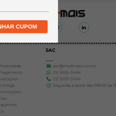
NHAR CUPOM
SAC
 Privacidade
sac@madmais.com.br
 Pagamento
(11) 5555-3494
evoluções
(11) 5555-3494
 Entrega
Segunda a sexta das 08h00 às 
Promoções
Uso
equentes
co