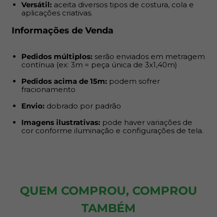
Versátil:
aceita diversos tipos de costura, cola e
Envio:
dobrado por padrão
aplicações criativas.
Imagens ilustrativas:
pode haver variações de cor
Informações de Venda
conforme iluminação e configurações de tela.
Pedidos múltiplos:
serão enviados em metragem
contínua (ex: 3m = peça única de 3x1,40m)
Pedidos acima de 15m:
podem sofrer
fracionamento
Envio:
dobrado por padrão
Imagens ilustrativas:
pode haver variações de
cor conforme iluminação e configurações de tela.
QUEM COMPROU, COMPROU
TAMBÉM