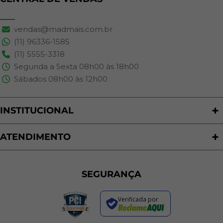
vendas@madmais.com.br
(11) 96336-1585
(11) 5555-3318
Segunda a Sexta 08h00 às 18h00
Sábados 08h00 às 12h00
INSTITUCIONAL
Quem Somos
Nossas Lojas
ATENDIMENTO
Trabalhe Conosco
Política de Privacidade
Programa de Cashback
Formas de Pagamento
Sustentabilidade
Trocas e Devoluções
SEGURANÇA
Política de Entrega
Regras de Promoções
Verificada por
Termos de Uso
Dúvidas Frequentes