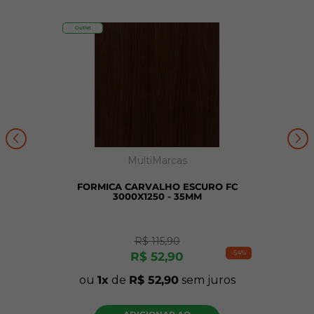
Outlet
MultiMarcas
FORMICA CARVALHO ESCURO FC
3000X1250 - 35MM
R$
115
,
90
-
54%
R$
52
,
90
ou
1
de
R$
52
,
90
sem juros