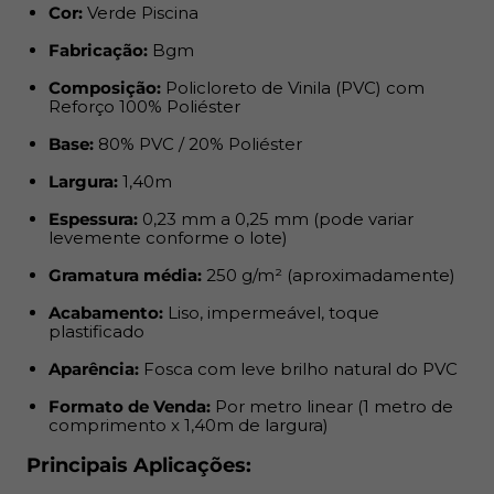
Cor:
Verde Piscina
Aparência:
Fosca com leve brilho natural do PVC
Fabricação:
Bgm
Formato de Venda:
Por metro linear (1 metro de
Composição:
Policloreto de Vinila (PVC) com
comprimento x 1,40m de largura)
Reforço 100% Poliéster
Principais Aplicações:
Base:
80% PVC / 20% Poliéster
Largura:
1,40m
Revestimentos de móveis com visual
Espessura:
0,23 mm a 0,25 mm (pode variar
contemporâneo;
levemente conforme o lote)
Gramatura média:
250 g/m² (aproximadamente)
Fabricação de toalhas de mesa, colchonetes e forros
impermeáveis;
Acabamento:
Liso, impermeável, toque
plastificado
Criação de capas protetoras para itens variados;
Aparência:
Fosca com leve brilho natural do PVC
Uso em projetos decorativos residenciais e comerciais.
Formato de Venda:
Por metro linear (1 metro de
comprimento x 1,40m de largura)
Revestimentos de Paredes, Stands para Eventos
Principais Aplicações: