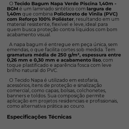
Especificações Técnicas
O
Tecido Bagum Napa Verde Piscina 1,40m -
BGM
é um laminado sintético com
largura de
1,40m
que combina
Policloreto de Vinila (PVC)
com Reforço 100% Poliéster
, resultando em um
Cor:
Verde Piscina
material resistente, flexível e leve, ideal para
quem busca proteção contra líquidos com bom
Fabricação:
Bgm
acabamento visual.
A napa bagum é entregue em peça única, sem
Composição:
Policloreto de Vinila (PVC) com Reforço
emendas, o que facilita cortes sob medida. Tem
100% Poliéster
gramatura média de 250 g/m², espessura entre
0,26 mm e 0,30 mm e acabamento liso
, com
Base:
80% PVC / 20% Poliéster
toque plastificado e aparência fosca com leve
brilho natural do PVC.
Largura:
1,40m
O Tecido Napa é utilizado em estofaria,
acessórios, itens de proteção e sinalização
Espessura:
0,23 mm a 0,25 mm (pode variar
comercial, como capas, bolsas, colchonetes,
banners e toldos. Sua composição permite
levemente conforme o lote)
aplicação em projetos residenciais e profissionais,
como alternativa prática ao couro.
Gramatura média:
250 g/m² (aproximadamente)
Especificações Técnicas
Acabamento:
Liso, impermeável, toque plastificado