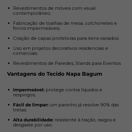
Vantagens do Tecido Napa Bagum
Revestimentos de móveis com visual
contemporâneo;
Impermeável:
protege contra líquidos e respingos;
Fabricação de toalhas de mesa, colchonetes e
forros impermeáveis;
Fácil de limpar:
um paninho já resolve 90% das tretas;
Criação de capas protetoras para itens variados;
Alta durabilidade:
resistente à tração, rasgos e
Uso em projetos decorativos residenciais e
desgaste por uso;
comerciais.
Revestimentos de Paredes, Stands para Eventos
Versátil:
aceita diversos tipos de costura, cola e
aplicações criativas.
Vantagens do Tecido Napa Bagum
Informações de Venda
Impermeável:
protege contra líquidos e
respingos;
Pedidos múltiplos:
serão enviados em metragem
Fácil de limpar:
um paninho já resolve 90% das
tretas;
contínua (ex: 3m = peça única de 3x1,40m)
Alta durabilidade:
resistente à tração, rasgos e
Pedidos acima de 15m:
podem sofrer fracionamento
desgaste por uso;