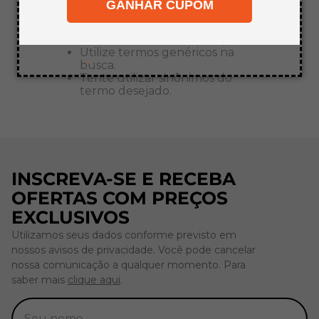
GANHAR CUPOM
8
º
mdf a4
Verifique os termos digitados.
9
º
pinus
Tente utilizar uma única palavra.
Utilize termos genéricos na
10
º
carpete
.
busca.
Tente utilizar sinônimos do
termo desejado.
INSCREVA-SE E RECEBA
OFERTAS COM PREÇOS
EXCLUSIVOS
Utilizamos seus dados conforme previsto em
nossos avisos de privacidade. Você pode cancelar
nossa comunicação a qualquer momento. Para
saber mais
clique aqui
.