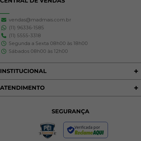
CENTRAL DE VENDAS
vendas@madmais.com.br
(11) 96336-1585
(11) 5555-3318
Segunda a Sexta 08h00 às 18h00
Sábados 08h00 às 12h00
INSTITUCIONAL
Quem Somos
Nossas Lojas
ATENDIMENTO
Trabalhe Conosco
Política de Privacidade
Programa de Cashback
Formas de Pagamento
Sustentabilidade
Trocas e Devoluções
SEGURANÇA
Política de Entrega
Regras de Promoções
Verificada por
Termos de Uso