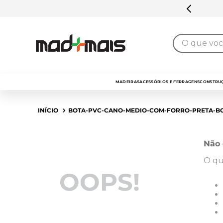
O que você 
MADEIRAS
ACESSÓRIOS E FERRAGENS
CONSTRUÇ
BOTA-PVC-CANO-MEDIO-COM-FORRO-PRETA-B
Não 
O qu
OOPS!