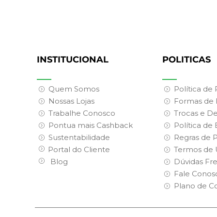
INSTITUCIONAL
POLITICAS
Quem Somos
Política de
Nossas Lojas
Formas de
Trabalhe Conosco
Trocas e D
Pontua mais Cashback
Política de
Sustentabilidade
Regras de 
Portal do Cliente
Termos de 
Blog
Dúvidas Fr
Fale Conos
Plano de C