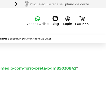
Clique aqui
e faça seu
Frota própria
plano de corte
para entrega
Vendas Online
Blog
OS
ERIAIS DE SEGURANÇA
MARCA PRÓPRIA
OUTLET
al
-medio-com-forro-preta-bgm89030842
"