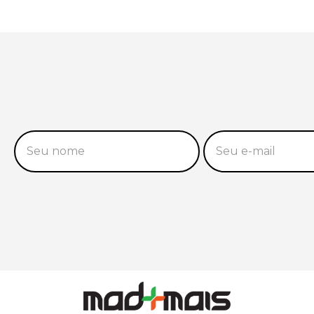
10
º
tapa furo