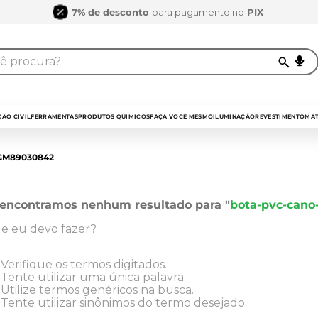
7% de desconto
para pagamento no
PIX
procura?
TERMOS MAIS BUSCAD
1
º
sarrafo
ÃO CIVIL
FERRAMENTAS
PRODUTOS QUIMICOS
FAÇA VOCÊ MESMO
ILUMINAÇÃO
REVESTIMENTO
MAT
2
º
compensados
GM89030842
3
º
compensado nav
4
º
bagum
encontramos nenhum resultado para "
bota-pvc-cano
5
º
mdf 15mm
e eu devo fazer?
6
º
puxador
7
º
napa
Verifique os termos digitados.
Tente utilizar uma única palavra.
8
º
mdf a4
Utilize termos genéricos na busca.
Tente utilizar sinônimos do termo desejado.
9
º
pinus