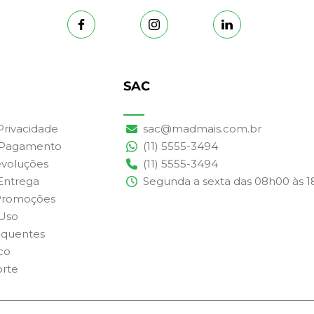
SAC
 Privacidade
sac@madmais.com.br
 Pagamento
(11) 5555-3494
evoluções
(11) 5555-3494
 Entrega
Segunda a sexta das 08h00 às 
Promoções
Uso
equentes
co
orte