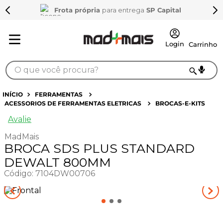
Frota própria
para entrega
SP Capital
O que você procura?
TERMOS MAIS BUSCADOS
FERRAMENTAS
ACESSORIOS DE FERRAMENTAS ELETRICAS
BROCAS-E-KITS
1
º
sarrafo
Avalie
2
º
compensados
MadMais
3
º
compensado naval
BROCA SDS PLUS STANDARD
4
º
napa
DEWALT 800MM
Código
:
7104DW00706
5
º
mdf 15mm
6
º
puxador
7
º
bagum