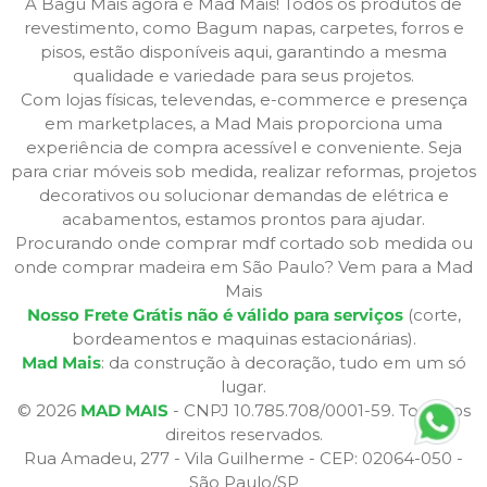
A Bagu Mais agora é Mad Mais! Todos os produtos de
revestimento, como Bagum napas, carpetes, forros e
pisos, estão disponíveis aqui, garantindo a mesma
qualidade e variedade para seus projetos.
Com lojas físicas, televendas, e-commerce e presença
em marketplaces, a Mad Mais proporciona uma
experiência de compra acessível e conveniente. Seja
para criar móveis sob medida, realizar reformas, projetos
decorativos ou solucionar demandas de elétrica e
acabamentos, estamos prontos para ajudar.
Procurando onde comprar mdf cortado sob medida ou
onde comprar madeira em São Paulo? Vem para a Mad
Mais
Nosso Frete Grátis não é válido para serviços
(corte,
bordeamentos e maquinas estacionárias).
Mad Mais
: da construção à decoração, tudo em um só
lugar.
© 2026
MAD MAIS
- CNPJ 10.785.708/0001-59. Todos os
direitos reservados.
Rua Amadeu, 277 - Vila Guilherme - CEP: 02064-050 -
São Paulo/SP