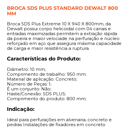
Indicação:
BROCA SDS PLUS STANDARD DEWALT 800
MM
Ideal para perfurações em alvenaria, concreto e pedras
Instalações de fixadores em concreto
Broca SDS Plus Extreme 10 X 940 X 800mm, da
Dewalt possui corpo helicoidal com 04 canais e
Benefícios:
entradas maximizadas permitem a extração rápida
da poeira e maior velociade na perfuração e núcleo
reforçado em aço que assegura máxima capacidade
Sua estrutura helicoidal permite maior agilidade e
de carga e maor resistência a ruptura.
qualidade na perfuração.
Características do Produto:
Diâmetro: 10 mm;
Comprimento de trabalho: 950 mm;
Material de aplicação: Concreto;
Número de Peças: 1;
É um conjunto: Não;
Haste/Conexão: SDS PLUS;
Comprimento do produto: 800 mm;
Indicação:
Ideal para perfurações em alvenaria, concreto e
pedras Instalações de fixadores em concreto