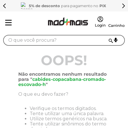
5% de desconto
para pagamento no
PIX
O que você procura?
TERMOS MAIS BUSCADOS
OOPS!
1
º
sarrafo
2
º
compensados
Não encontramos nenhum resultado
para "
cabides-copacabana-cromado-
3
º
compensado naval
escovado-h
"
4
º
bagum
O que eu devo fazer?
5
º
tapa furo
Verifique os termos digitados.
6
º
puxador
Tente utilizar uma única palavra.
Utilize termos genéricos na busca.
7
º
mdf 15mm
Tente utilizar sinônimos do termo