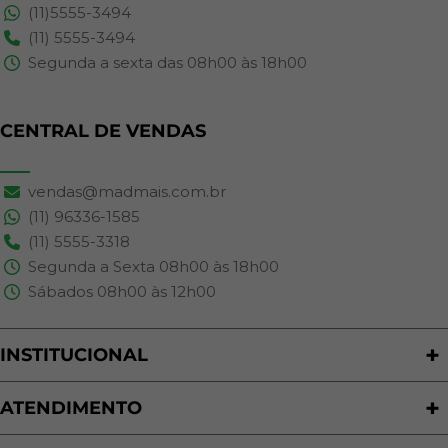
(11)5555-3494
(11) 5555-3494
Segunda a sexta das 08h00 às 18h00
CENTRAL DE VENDAS
vendas@madmais.com.br
(11) 96336-1585
(11) 5555-3318
Segunda a Sexta 08h00 às 18h00
Sábados 08h00 às 12h00
INSTITUCIONAL
Quem Somos
Nossas Lojas
ATENDIMENTO
Trabalhe Conosco
Política de Privacidade