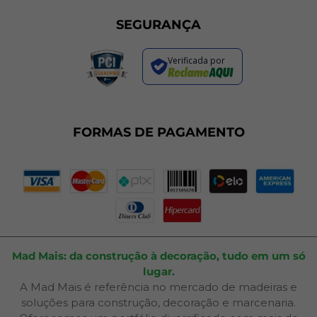
Programa de Cashback
Formas de Pagamento
Sustentabilidade
Trocas e Devoluções
SEGURANÇA
Política de Entrega
Regras de Promoções
Verificada por
Termos de Uso
Dúvidas Frequentes
Fale Conosco
Plano de Corte
FORMAS DE PAGAMENTO
Portal do Cliente
Mad Mais: da construção à decoração, tudo em um só
lugar.
A Mad Mais é referência no mercado de madeiras e
soluções para construção, decoração e marcenaria.