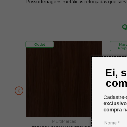
Possui ferragens metálicas reforçadas que serv
Q
Outlet
Mar
Própr
Ei, 
com
Cadastre-
exclusiv
compra
n
MultiMarcas