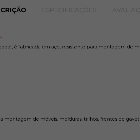
Benefícios:
SCRIÇÃO
ESPECIFICAÇÕES
AVALIA
Possui ferragens metálicas r
prateleiras e estantes, permi
L
legada), é fabricada em aço, resistente para montagem de m
a montagem de móveis, molduras, trilhos, frentes de gavet