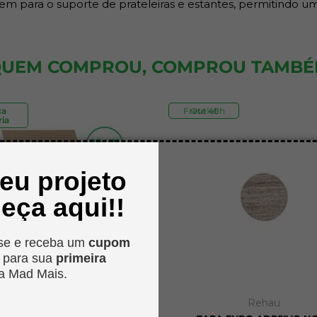
em para o suporte de prateleiras e estantes, permitindo um
UEM COMPROU, COMPROU TAMB
ca
Frete 48h
Outlet
ia
seu projeto
eça aqui!!
se e receba um
cupom
o
para sua
primeira
a Mad Mais.
MadMais
Rehau
.