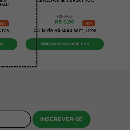
OCE
CURVA PVC 90 GRAUS 1 POL.
EHAU
R$
2
,
90
R$
0
,
90
68%
-
69%
uros
ou
1
de
R$
0
,
90
sem juros
HO
ADICIONAR AO CARRINHO
INSCREVER-SE