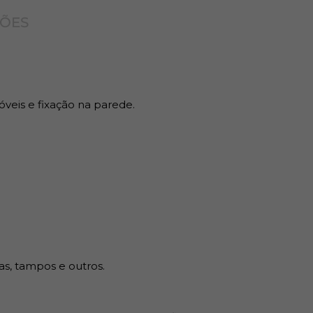
ÇÕES
eforçadas que servem para o suporte de
tindo uma instalação estável, com maior fixação.
óveis e fixação na parede.
as, tampos e outros.