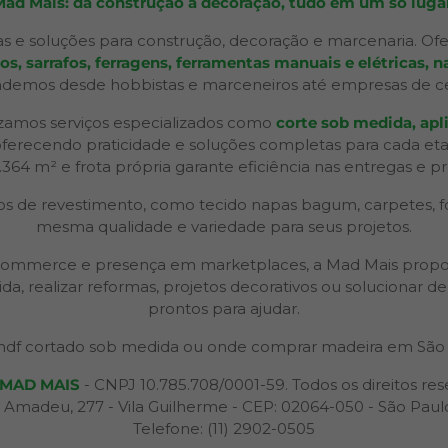
Mad Mais: da construção à decoração, tudo em um só lugar
s e soluções para construção, decoração e marcenaria. Ofe
 sarrafos, ferragens, ferramentas manuais e elétricas, na
ndemos desde hobbistas e marceneiros até empresas de ceno
izamos serviços especializados como
corte sob medida, apli
 oferecendo praticidade e soluções completas para cada et
2.364 m² e frota própria garante eficiência nas entregas e p
 de revestimento, como tecido napas bagum, carpetes, forr
mesma qualidade e variedade para seus projetos.
 e-commerce e presença em marketplaces, a Mad Mais propo
ida, realizar reformas, projetos decorativos ou solucionar
prontos para ajudar.
df cortado sob medida ou onde comprar madeira em São 
MAD MAIS
- CNPJ 10.785.708/0001-59. Todos os direitos res
 Amadeu, 277 - Vila Guilherme - CEP: 02064-050 - São Paul
Telefone: (11) 2902-0505