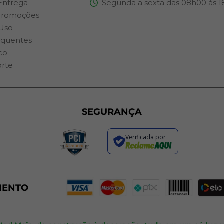
 Entrega
Segunda a sexta das 08h00 às 
Promoções
Uso
equentes
co
orte
SEGURANÇA
Verificada por
MENTO