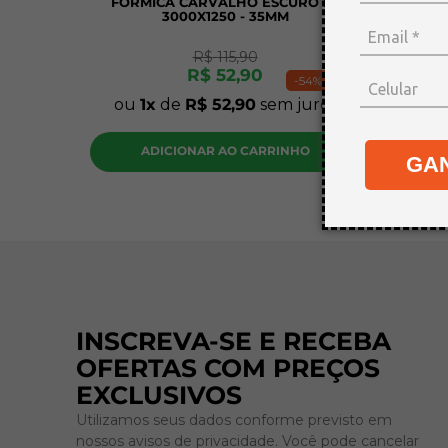
FORMICA CARVALHO ESCURO FC
PLAC
3000X1250 - 35MM
30X20
R$
115
,
90
R$
52
,
90
-
54%
ou
1
de
R$
52
,
90
sem juros
ou
1
ADICIONAR AO CARRINHO
A
GA
INSCREVA-SE E RECEBA
OFERTAS COM PREÇOS
EXCLUSIVOS
Utilizamos seus dados conforme previsto em
nossos avisos de privacidade. Você pode cancelar