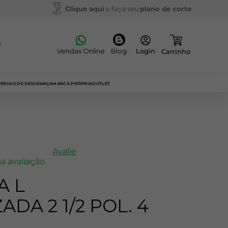
Clique aqui
e faça seu
plano de corte
Vendas Online
Blog
ERIAIS DE SEGURANÇA
MARCA PRÓPRIA
OUTLET
Avalie
a avaliação.
A L
DA 2 1/2 POL. 4