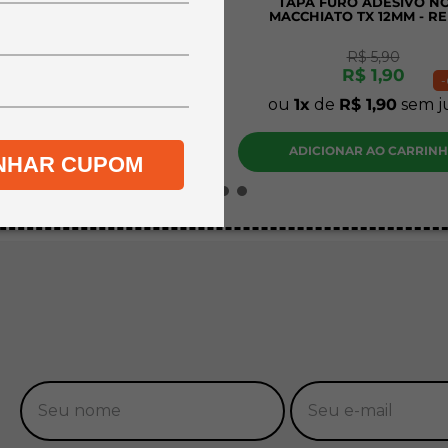
A A4 MDF CRU PINUS 3MM
TAPA FURO ADESIVO N
CM - KIT COM 20 UNIDADES
MACCHIATO TX 12MM - R
R$
45
,
90
R$
5
,
90
R$
34
,
90
R$
1
,
90
-
24%
-
de
R$
34
,
90
sem juros
ou
1
de
R$
1
,
90
sem j
DICIONAR AO CARRINHO
ADICIONAR AO CARRIN
NHAR CUPOM