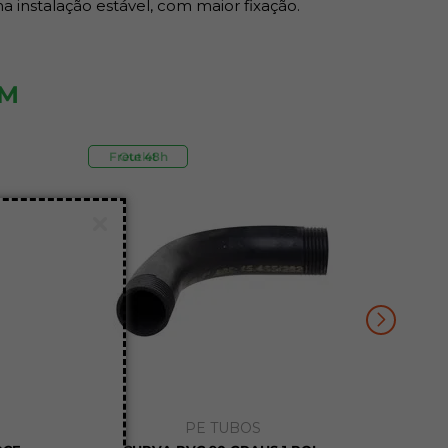
a instalação estável, com maior fixação.
ÉM
Frete 48h
Outlet
PE TUBOS