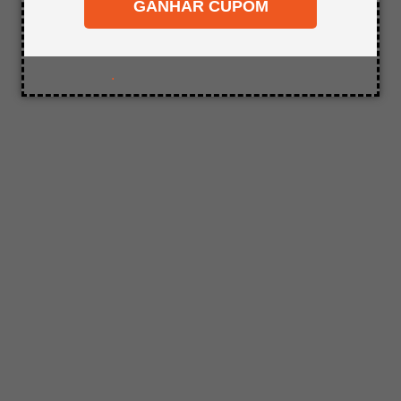
Utilize termos genéricos na busca.
GANHAR CUPOM
8
º
mdf a4
Tente utilizar sinônimos do termo
desejado.
9
º
pinus
10
º
tapa furo
.