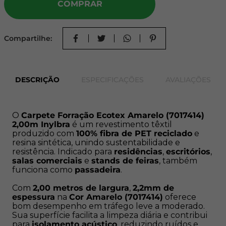
COMPRAR
diária e contribui para
isolamento acústico
, reduzindo
ruídos e tornando o ambiente mais confortável.
Compartilhe:
Características do Produto:
Cor:
Amarelo (7017414)
Largura:
2,00 metros fixos;
DESCRIÇÃO
ESPECIFICAÇÕES
AVALIAÇÕES
Comprimento:
0,50 metros;
Tipo:
Ecotex;
Textura:
Lisa;
Material:
100% Fibra de PET reciclada e resina
O
Carpete Forração Ecotex Amarelo (7017414)
2,00m Inylbra
é um revestimento têxtil
sintética;
produzido com
100% fibra de PET reciclado
e
Espessura:
2,2mm;
resina sintética, unindo sustentabilidade e
Formato de venda:
Por metro quadrado (1 unidade
resistência. Indicado para
residências
,
escritórios
,
= 0,50m x 2,00m).
salas comerciais
e
stands de feiras
, também
funciona como
passadeira
.
Instruções de Compra:
Com
2,00 metros de largura
,
2,2mm de
espessura
na
Cor Amarelo (7017414)
oferece
Nossa venda é por m² (metro quadrado) que se refere a
bom desempenho em tráfego leve a moderado.
Largura X Comprimento. Todas nossas forrações e pisos
Sua superfície facilita a limpeza diária e contribui
contém 2,00m de largura fixo (não podemos cortar na
para
isolamento acústico
, reduzindo ruídos e