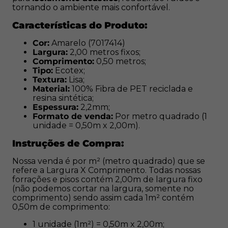
largura, somente no comprimento) sendo assim cada
tornando o ambiente mais confortável.
1m² contém 0,50m de comprimento:
Características do Produto:
1 unidade (1m²) = 0,50m x 2,00m;
Cor:
Amarelo (7017414)
2 unidades (2m²) = 1,00m x 2,00m;
Largura:
2,00 metros fixos;
Comprimento:
0,50 metros;
3 unidades (3m²) = 1,50m x 2,00m;
Tipo:
Ecotex;
Sucessivamente.
Textura:
Lisa;
Material:
100% Fibra de PET reciclada e
Como Instalar:
resina sintética;
Espessura:
2,2mm;
Para a instalação, utilize
adesivo de contato
ou
fita dupla
Formato de venda:
Por metro quadrado (1
unidade = 0,50m x 2,00m).
face
de alta qualidade. Garanta que a superfície esteja
limpa e nivelada antes de aplicar o carpete.
Instruções de Compra:
Benefícios:
Nossa venda é por m² (metro quadrado) que se
refere a Largura X Comprimento. Todas nossas
Sustentável:
Fabricado com fibra de PET
forrações e pisos contém 2,00m de largura fixo
(não podemos cortar na largura, somente no
reciclado, uma escolha ecológica;
comprimento) sendo assim cada 1m² contém
Durabilidade:
Resistente ao desgaste diário em
0,50m de comprimento:
ambientes com tráfego moderado;
1 unidade (1m²) = 0,50m x 2,00m;
Isolamento acústico:
Reduz ruídos,