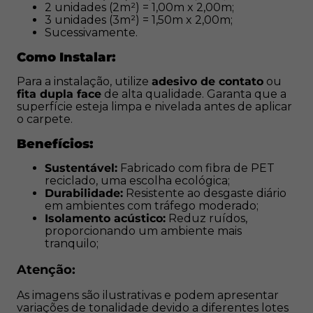
2 unidades (2m²) = 1,00m x 2,00m;
proporcionando um ambiente mais tranquilo;
3 unidades (3m²) = 1,50m x 2,00m;
Sucessivamente.
Atenção:
Como Instalar:
As imagens são ilustrativas e podem apresentar
Para a instalação, utilize
adesivo de contato
ou
variações de tonalidade devido a diferentes lotes de
fita dupla face
de alta qualidade. Garanta que a
superfície esteja limpa e nivelada antes de aplicar
produção.
o carpete.
Benefícios:
Sustentável:
Fabricado com fibra de PET
reciclado, uma escolha ecológica;
Durabilidade:
Resistente ao desgaste diário
em ambientes com tráfego moderado;
Isolamento acústico:
Reduz ruídos,
proporcionando um ambiente mais
tranquilo;
Atenção:
As imagens são ilustrativas e podem apresentar
variações de tonalidade devido a diferentes lotes