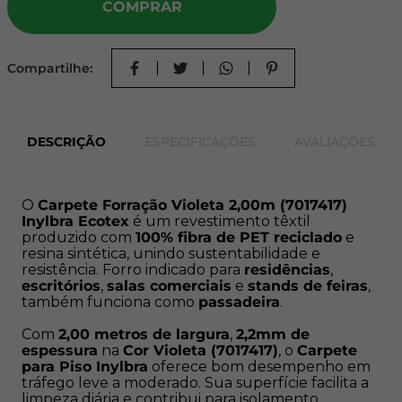
COMPRAR
moderado. Sua superfície facilita a limpeza diária e
contribui para isolamento acústico, reduzindo ruídos e
tornando o ambiente mais confortável.
Compartilhe:
Características do Produto:
Cor:
Violeta (7017417)
DESCRIÇÃO
ESPECIFICAÇÕES
AVALIAÇÕES
Largura:
2,00 metros fixos;
Comprimento:
0,50 metros;
Tipo:
Ecotex;
Textura:
Lisa;
O
Carpete Forração Violeta 2,00m (7017417)
Inylbra Ecotex
é um revestimento têxtil
Material:
100% Fibra de PET reciclada e resina
produzido com
100% fibra de PET reciclado
e
sintética;
resina sintética, unindo sustentabilidade e
Espessura:
2,2mm;
resistência. Forro indicado para
residências
,
Formato de venda:
Por metro quadrado (1 unidade
escritórios
,
salas comerciais
e
stands de feiras
,
também funciona como
passadeira
.
= 0,50m x 2,00m).
Com
2,00 metros de largura
,
2,2mm de
Instruções de Compra:
espessura
na
Cor Violeta (7017417)
, o
Carpete
para Piso Inylbra
oferece bom desempenho em
Nossa venda é por m² (metro quadrado) que se refere a
tráfego leve a moderado. Sua superfície facilita a
Largura X Comprimento. Todas nossas forrações e pisos
limpeza diária e contribui para isolamento