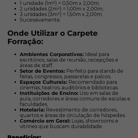
Hotelaria:
Revestimento de corredores, quartos e
1 unidade (1m²) = 0,50m x 2,00m;
áreas de circulação de hóspedes.
2 unidades (2m²) = 1,00m x 2,00m;
Comércio em Geral:
Lojas, showrooms e vitrines
3 unidades (3m²) = 1,50m x 2,00m;
Sucessivamente.
que buscam durabilidade.
Onde Utilizar o Carpete
Benefícios:
Forração:
Sustentável:
Fabricado com fibra de PET reciclado,
uma escolha ecológica;
Ambientes Corporativos:
Ideal para
Durabilidade:
Resistente ao desgaste diário em
escritórios, salas de reunião, recepções e
áreas de staff.
ambientes com tráfego moderado;
Setor de Eventos:
Perfeito para stands de
Isolamento acústico:
Reduz ruídos,
feiras, congressos, passarelas e palcos.
proporcionando um ambiente mais tranquilo;
Espaços Culturais:
Recomendado para
cinemas, teatros, auditórios e bibliotecas.
Atenção:
Instituições de Ensino:
Uso em salas de
aula, corredores e áreas comuns de escolas e
faculdades.
As imagens são ilustrativas e podem apresentar
Hotelaria:
Revestimento de corredores,
variações de tonalidade devido a diferentes lotes de
quartos e áreas de circulação de hóspedes.
produção.
Comércio em Geral:
Lojas, showrooms e
vitrines que buscam durabilidade.
A Mad Mais
é Referência em
carpetes, forrações e
Benefícios:
revestimentos
. Oferecemos soluções de alta