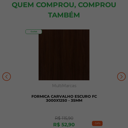
QUEM COMPROU, COMPROU
TAMBÉM
Outlet
MultiMarcas
FORMICA CARVALHO ESCURO FC
3000X1250 - 35MM
R$
115
,
90
-
54%
R$
52
,
90