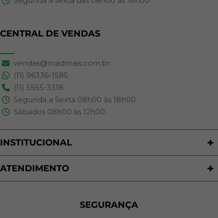
Segunda a sexta das 08h00 às 18h00
CENTRAL DE VENDAS
vendas@madmais.com.br
(11) 96336-1585
(11) 5555-3318
Segunda a Sexta 08h00 às 18h00
Sábados 08h00 às 12h00
INSTITUCIONAL
Quem Somos
Nossas Lojas
ATENDIMENTO
Trabalhe Conosco
Política de Privacidade
Programa de Cashback
Formas de Pagamento
Sustentabilidade
Trocas e Devoluções
SEGURANÇA
Política de Entrega