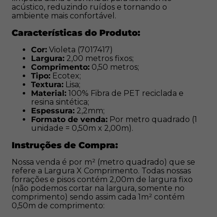
contém 2,00m de largura fixo (não podemos cortar na
acústico, reduzindo ruídos e tornando o
ambiente mais confortável.
largura, somente no comprimento) sendo assim cada
1m² contém 0,50m de comprimento:
Características do Produto:
1 unidade (1m²) = 0,50m x 2,00m;
Cor:
Violeta (7017417)
2 unidades (2m²) = 1,00m x 2,00m;
Largura:
2,00 metros fixos;
3 unidades (3m²) = 1,50m x 2,00m;
Comprimento:
0,50 metros;
Tipo:
Ecotex;
Sucessivamente.
Textura:
Lisa;
Material:
100% Fibra de PET reciclada e
Onde Utilizar o Carpete Forração:
resina sintética;
Espessura:
2,2mm;
Formato de venda:
Por metro quadrado (1
Ambientes Corporativos:
Ideal para escritórios,
unidade = 0,50m x 2,00m).
salas de reunião, recepções e áreas de staff.
Setor de Eventos:
Perfeito para stands de feiras,
Instruções de Compra:
congressos, passarelas e palcos.
Nossa venda é por m² (metro quadrado) que se
Espaços Culturais:
Recomendado para cinemas,
refere a Largura X Comprimento. Todas nossas
teatros, auditórios e bibliotecas.
forrações e pisos contém 2,00m de largura fixo
Instituições de Ensino:
Uso em salas de aula,
(não podemos cortar na largura, somente no
corredores e áreas comuns de escolas e
comprimento) sendo assim cada 1m² contém
0,50m de comprimento:
faculdades.