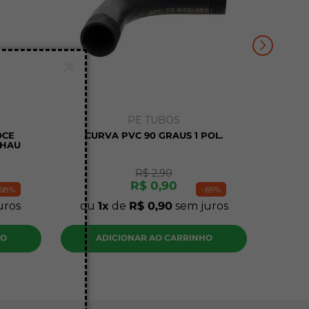
PE TUBOS
OCE
CURVA PVC 90 GRAUS 1 POL.
EHAU
R$
2
,
90
R$
0
,
90
68%
-
69%
uros
ou
1
de
R$
0
,
90
sem juros
HO
ADICIONAR AO CARRINHO