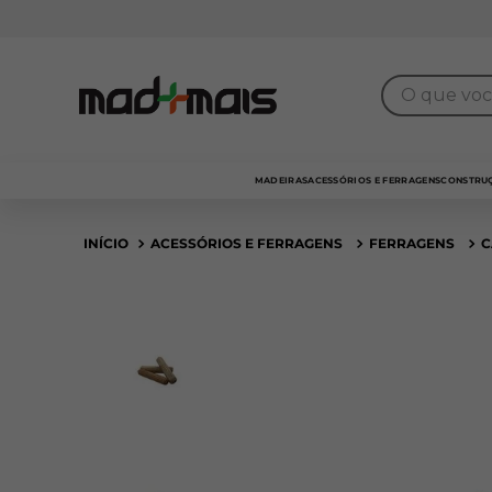
Frota própria
para entrega
SP Capital
O que você 
MADEIRAS
ACESSÓRIOS E FERRAGENS
CONSTRUÇ
ACESSÓRIOS E FERRAGENS
FERRAGENS
C
Frete 48h