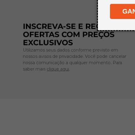
GA
INSCREVA-SE E RECEBA
OFERTAS COM PREÇOS
EXCLUSIVOS
Utilizamos seus dados conforme previsto em
nossos avisos de privacidade. Você pode cancelar
nossa comunicação a qualquer momento. Para
saber mais
clique aqui
.