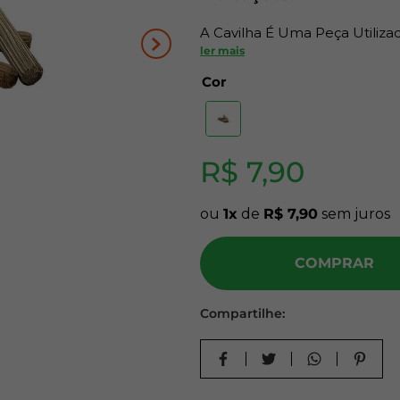
10
º
carpete
A Cavilha É Uma Peça Utiliza
Móveis, Serve Para Manter J
ler mais
Cilíndrico-Cônico.
Cor
R$
7
,
90
ou
1
de
R$
7
,
90
sem juros
COMPRAR
Compartilhe: