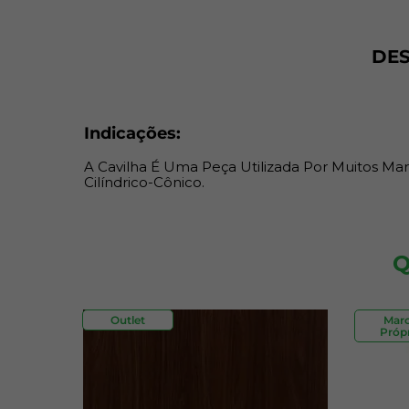
DE
Indicações:
A Cavilha É Uma Peça Utilizada Por Muitos Ma
Cilíndrico-Cônico.
Q
Outlet
Mar
Própr