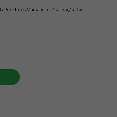
da Por Muitos Marceneiros Na Fixação Dos
untas As Peças De Madeira, Possui Um Formato