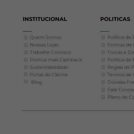
INSTITUCIONAL
POLITICAS
Quem Somos
Política de
Nossas Lojas
Formas de
Trabalhe Conosco
Trocas e D
Pontua mais Cashback
Política de
Sustentabilidade
Regras de 
Portal do Cliente
Termos de 
Blog
Dúvidas Fr
Fale Conos
Plano de C