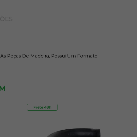
ÇÕES
s As Peças De Madeira, Possui Um Formato
ÉM
Frete 48h
Outlet