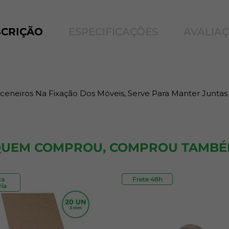
SCRIÇÃO
ESPECIFICAÇÕES
AVALIA
rceneiros Na Fixação Dos Móveis, Serve Para Manter Junta
UEM COMPROU, COMPROU TAMB
ca
Frete 48h
Outlet
ia