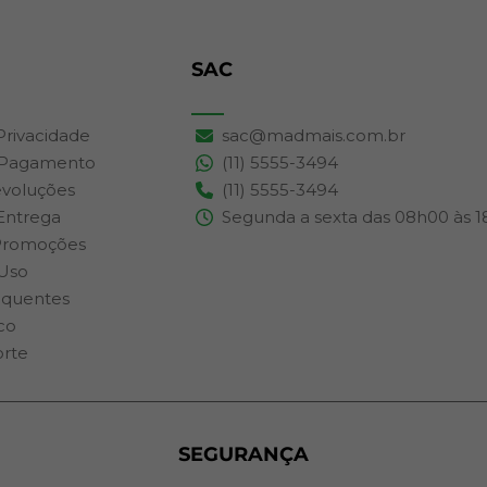
SAC
 Privacidade
sac@madmais.com.br
 Pagamento
(11) 5555-3494
evoluções
(11) 5555-3494
 Entrega
Segunda a sexta das 08h00 às 
Promoções
Uso
equentes
co
orte
SEGURANÇA