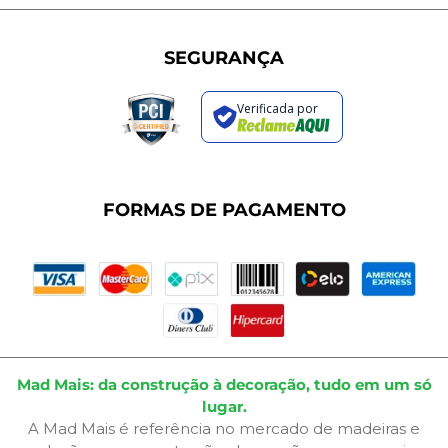
Trabalhe Conosco
Política de Privacidade
Programa de Cashback
Formas de Pagamento
Sustentabilidade
Trocas e Devoluções
SEGURANÇA
Política de Entrega
Regras de Promoções
Verificada por
Termos de Uso
Dúvidas Frequentes
Fale Conosco
Plano de Corte
FORMAS DE PAGAMENTO
Portal do Cliente
Mad Mais: da construção à decoração, tudo em um só
lugar.
A Mad Mais é referência no mercado de madeiras e