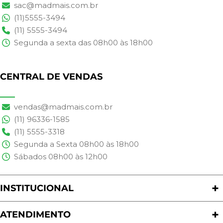
sac@madmais.com.br
(11)5555-3494
(11) 5555-3494
Segunda a sexta das 08h00 às 18h00
CENTRAL DE VENDAS
vendas@madmais.com.br
(11) 96336-1585
(11) 5555-3318
Segunda a Sexta 08h00 às 18h00
Sábados 08h00 às 12h00
INSTITUCIONAL
Quem Somos
Nossas Lojas
ATENDIMENTO