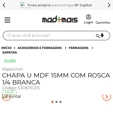
Frota própria
para entrega
SP Capital
O que você procura?
TERMOS MAIS BUSCADOS
ACESSÓRIOS E FERRAGENS
FERRAGENS
SAPATAS
1
º
sarrafo
Avalie
2
º
compensados
Masticmol
3
º
compensado naval
CHAPA U MDF 15MM COM ROSCA
4
º
bagum
1/4 BRANCA
Código
:
5306110215
5
º
mdf 15mm
Frete 48h
6
º
puxador
7
º
napa