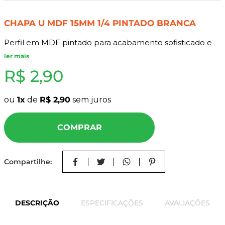
8
º
mdf a4
CHAPA U MDF 15MM 1/4 PINTADO BRANCA
9
º
pinus
10
º
mdf cru
Perfil em MDF pintado para acabamento sofisticado e
resistente.
ler mais
R$
2
,
90
Características do Produto:
Material: Aço zincado;
ou
1
de
R$
2
,
90
sem juros
Acabamento: Pintura Epoxi branca
Medida: 1/4" (Pol)
COMPRAR
Indicação:
Uso em móveis e acabamento decorativo.
Compartilhe:
Benefícios:
DESCRIÇÃO
ESPECIFICAÇÕES
AVALIAÇÕES
Proteção contra umidade e excelente acabamento.