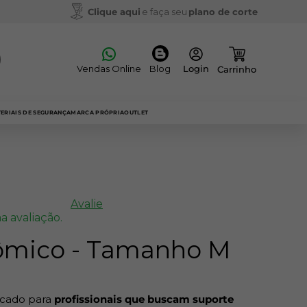
Clique aqui
e faça seu
plano de corte
Vendas Online
Blog
ERIAIS DE SEGURANÇA
MARCA PRÓPRIA
OUTLET
Avalie
a avaliação.
ômico - Tamanho M
icado para
profissionais que buscam suporte