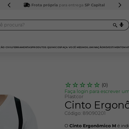
Frota própria
para entrega
SP Capital
procura?
TERMOS MAIS BUSCADOS
1
º
sarrafo
ÃO CIVIL
FERRAMENTAS
PRODUTOS QUIMICOS
FAÇA VOCÊ MESMO
ILUMINAÇÃO
REVESTIMENTO
MAT
2
º
compensados
3
º
compensado naval
4
º
bagum
☆
☆
☆
☆
☆
(
0
)
5
º
mdf 15mm
Faça login para escrever um
Plastcor
6
º
puxador
Cinto Ergon
7
º
napa
Código
:
89090201
8
º
mdf a4
O
Cinto Ergonômico M
é ind
9
º
pinus