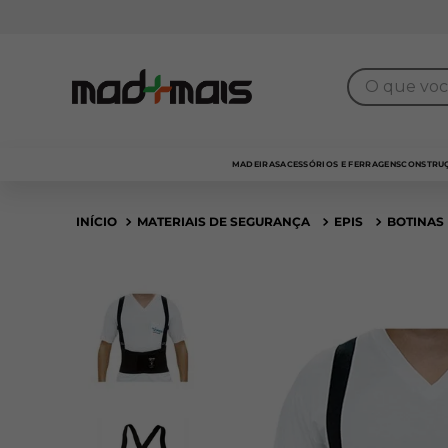
7% de desconto
para pagamento no
PIX
O que você 
MADEIRAS
ACESSÓRIOS E FERRAGENS
CONSTRUÇ
MATERIAIS DE SEGURANÇA
EPIS
BOTINAS