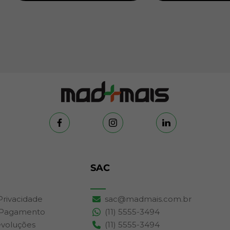
SAC
 Privacidade
sac@madmais.com.br
 Pagamento
(11) 5555-3494
evoluções
(11) 5555-3494