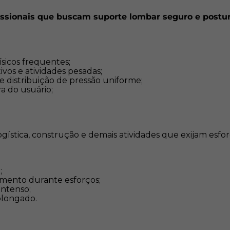
Conforto:
Permite mobil
issionais que buscam suporte lombar seguro e post
Atenção:
Ajuste corretamente o cinto a
ísicos frequentes;
necessários para segurança 
vos e atividades pesadas;
 distribuição de pressão uniforme;
a do usuário;
logística, construção e demais atividades que exijam esfor
;
mento durante esforços;
intenso;
olongado.