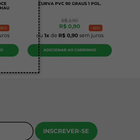
OCE
CURVA PVC 90 GRAUS 1 POL.
EHAU
R$
2
,
90
R$
0
,
90
68%
-
69%
uros
ou
1
de
R$
0
,
90
sem juros
HO
ADICIONAR AO CARRINHO
INSCREVER-SE