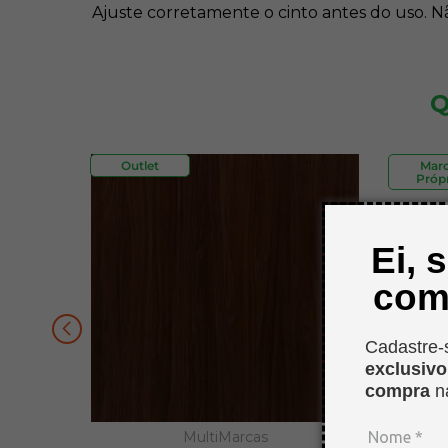
Ajuste corretamente o cinto antes do uso. N
Q
Outlet
Mar
Própr
Ei, 
com
Cadastre-
exclusiv
compra
n
MultiMarcas