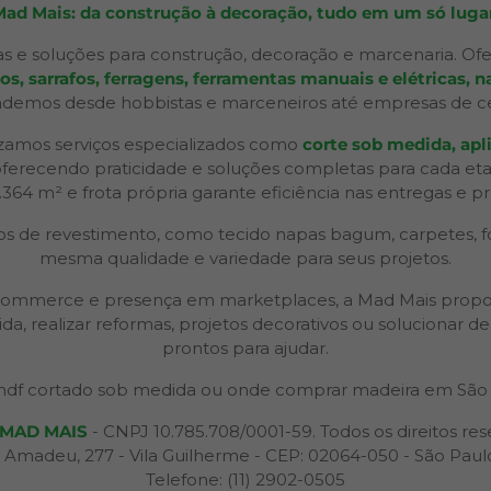
Mad Mais: da construção à decoração, tudo em um só lugar
s e soluções para construção, decoração e marcenaria. Ofe
 sarrafos, ferragens, ferramentas manuais e elétricas, na
ndemos desde hobbistas e marceneiros até empresas de ceno
izamos serviços especializados como
corte sob medida, apli
 oferecendo praticidade e soluções completas para cada et
2.364 m² e frota própria garante eficiência nas entregas e p
 de revestimento, como tecido napas bagum, carpetes, forr
mesma qualidade e variedade para seus projetos.
 e-commerce e presença em marketplaces, a Mad Mais propo
ida, realizar reformas, projetos decorativos ou solucionar
prontos para ajudar.
df cortado sob medida ou onde comprar madeira em São 
MAD MAIS
- CNPJ 10.785.708/0001-59. Todos os direitos res
 Amadeu, 277 - Vila Guilherme - CEP: 02064-050 - São Paul
Telefone: (11) 2902-0505