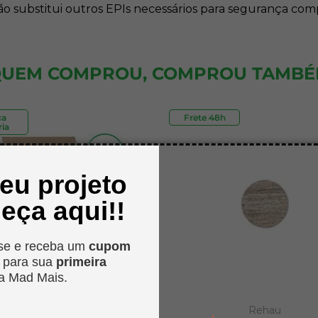
ão substitui outros EPIs necessários para segurança com
UEM COMPROU, COMPROU TAMB
ca
Frete 48h
Outlet
ia
seu projeto
eça aqui!!
se e receba um
cupom
o
para sua
primeira
a Mad Mais.
MadMais
Rehau
.