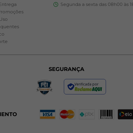
 Entrega
Segunda a sexta das 08h00 às 
Promoções
Uso
equentes
co
orte
SEGURANÇA
Verificada por
MENTO