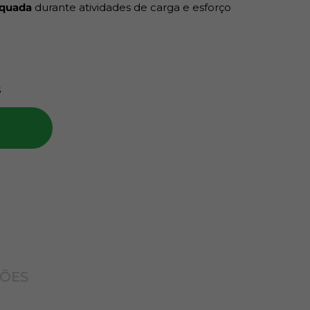
equada
durante atividades de carga e esforço
duto:
rta esforços físicos frequentes;
s
mentos repetitivos e atividades pesadas;
ste anatômico e distribuição de pressão
ptável à cintura do usuário;
ade.
e materiais
, logística, construção e demais
físico constante.
ÇÕES
 dores e fadiga;
 manter alinhamento durante esforços;
esistente a uso intenso;