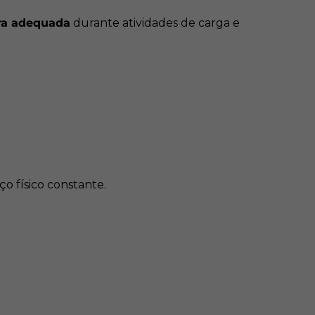
idade e uso prolongado.
ura adequada
durante atividades de carga e
ntes do uso. Não substitui outros EPIs
completa.
ço físico constante.