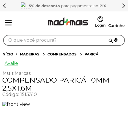
5% de desconto
para pagamento no
PIX
O que você procura?
TERMOS MAIS BUSCADOS
MADEIRAS
COMPENSADOS
PARICÁ
1
º
sarrafo
Avalie
2
º
compensados
MultiMarcas
COMPENSADO PARICÁ 10MM
3
º
compensado naval
2,5X1,6M
4
º
mdf 15mm
Código
:
1513310
5
º
napa
6
º
puxador
7
º
bagum