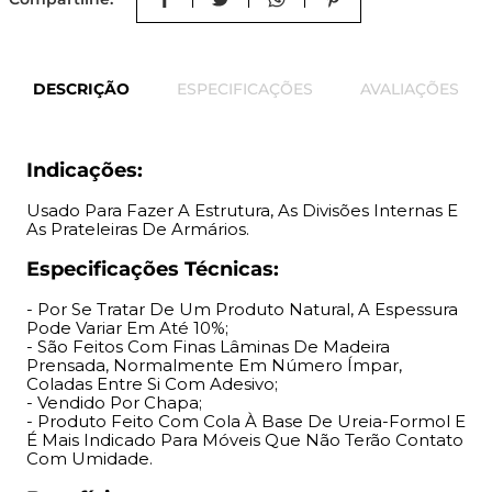
- Produto Feito Com Cola À Base De Ureia-Formol E É
Mais Indicado Para Móveis Que Não Terão Contato Com
Umidade.
DESCRIÇÃO
ESPECIFICAÇÕES
AVALIAÇÕES
Benefícios:
Seu Estilo Rústico Proporciona Um Lindo Design,
Indicações:
Contribuindo Para Uma Decoração Mais Agradável
Visualmente.
Usado Para Fazer A Estrutura, As Divisões Internas E
As Prateleiras De Armários.
'
Especificações Técnicas:
- Por Se Tratar De Um Produto Natural, A Espessura
Pode Variar Em Até 10%;
- São Feitos Com Finas Lâminas De Madeira
Prensada, Normalmente Em Número Ímpar,
Coladas Entre Si Com Adesivo;
- Vendido Por Chapa;
- Produto Feito Com Cola À Base De Ureia-Formol E
É Mais Indicado Para Móveis Que Não Terão Contato
Com Umidade.