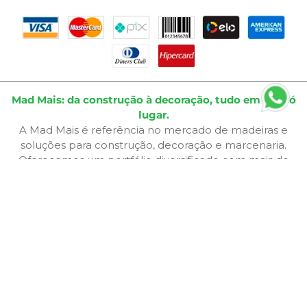
Mad Mais: da construção à decoração, tudo em um só
lugar.
A Mad Mais é referência no mercado de madeiras e
soluções para construção, decoração e marcenaria.
Oferecemos um portfólio diversificado com mais de
4.000 itens, incluindo
madeira, MDF, compensados,
sarrafos, ferragens, ferramentas manuais e elétricas,
napa, carpete, pisos e revestimentos, iluminação,
produtos elétricos e muito mais
. Atendemos desde
hobbistas e marceneiros até empresas de cenografia,
decoração e construção civil.
Além de produtos de qualidade, disponibilizamos
serviços especializados como
corte sob medida,
aplicação de fita de borda, furação, usinagem,