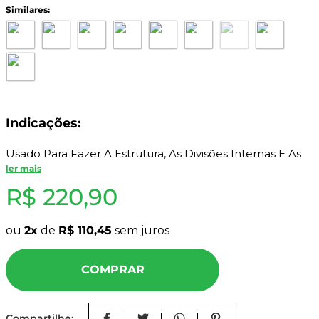
8
º
mdf a4
9
º
pinus
10
º
carpete
Indicações:
Usado Para Fazer A Estrutura, As Divisões Internas E As
Prateleiras De Armários.
ler mais
R$
220
,
90
Especificações Técnicas:
- Por Se Tratar De Um Produto Natural, A Espessura
ou
2
de
R$
110
,
45
sem juros
Pode Variar Em Até 10%;
- São Feitos Com Finas Lâminas De Madeira Prensada,
COMPRAR
Normalmente Em Número Ímpar, Coladas Entre Si Com
Adesivo;
- Vendido Por Chapa;
Compartilhe: