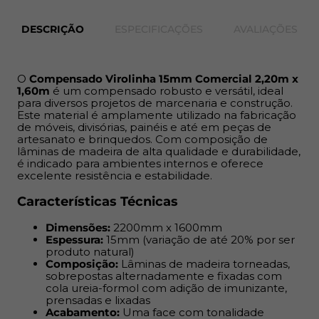
Composição:
Lâminas de madeira torneadas,
sobrepostas alternadamente e fixadas com cola
DESCRIÇÃO
ESPECIFICAÇÕES
AVALIAÇÕES
ureia-formol com adição de imunizante, prensadas
e lixadas
Acabamento:
Uma face com tonalidade
O
Compensado Virolinha 15mm Comercial 2,20m x
homogênea e outra com leves variações de
1,60m
é um compensado robusto e versátil, ideal
coloração
para diversos projetos de marcenaria e construção.
Este material é amplamente utilizado na fabricação
de móveis, divisórias, painéis e até em peças de
Benefícios
artesanato e brinquedos. Com composição de
lâminas de madeira de alta qualidade e durabilidade,
- Alta estabilidade dimensional, o que reduz a
é indicado para ambientes internos e oferece
possibilidade de retração e deformação
excelente resistência e estabilidade.
- Excelente aderência para pregos, garantindo maior
Características Técnicas
durabilidade das fixações
- Resistente à umidade, comparado com chapas de
Dimensões:
2200mm x 1600mm
madeira comuns
Espessura:
15mm (variação de até 20% por ser
produto natural)
- Versatilidade para uso em diferentes tipos de projetos
Composição:
Lâminas de madeira torneadas,
internos de marcenaria
sobrepostas alternadamente e fixadas com
cola ureia-formol com adição de imunizante,
Indicações
prensadas e lixadas
Acabamento:
Uma face com tonalidade