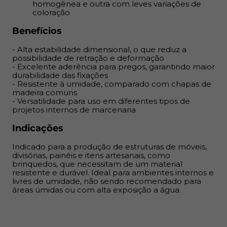
homogênea e outra com leves variações de
Indicado para a produção de estruturas de móveis,
coloração
divisórias, painéis e itens artesanais, como brinquedos,
que necessitam de um material resistente e durável.
Benefícios
Ideal para ambientes internos e livres de umidade, não
- Alta estabilidade dimensional, o que reduz a
sendo recomendado para áreas úmidas ou com alta
possibilidade de retração e deformação
exposição a água.
- Excelente aderência para pregos, garantindo maior
durabilidade das fixações
- Resistente à umidade, comparado com chapas de
madeira comuns
- Versatilidade para uso em diferentes tipos de
projetos internos de marcenaria
Indicações
Indicado para a produção de estruturas de móveis,
divisórias, painéis e itens artesanais, como
brinquedos, que necessitam de um material
resistente e durável. Ideal para ambientes internos e
livres de umidade, não sendo recomendado para
áreas úmidas ou com alta exposição a água.