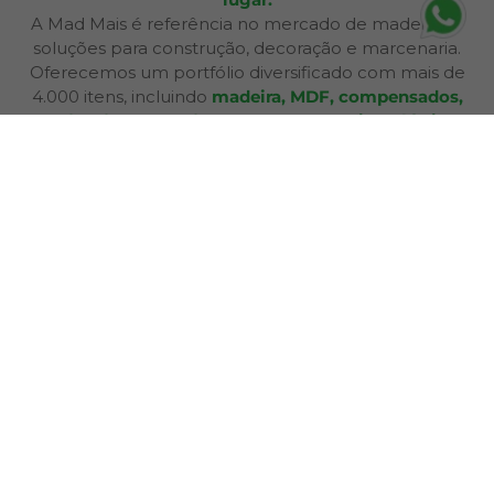
A Mad Mais é referência no mercado de madeiras e
soluções para construção, decoração e marcenaria.
Oferecemos um portfólio diversificado com mais de
4.000 itens, incluindo
madeira, MDF, compensados,
sarrafos, ferragens, ferramentas manuais e elétricas,
napa, carpete, pisos e revestimentos, iluminação,
produtos elétricos e muito mais
. Atendemos desde
hobbistas e marceneiros até empresas de cenografia,
decoração e construção civil.
Além de produtos de qualidade, disponibilizamos
serviços especializados como
corte sob medida,
aplicação de fita de borda, furação, usinagem,
consultoria técnica e entrega personalizada
,
oferecendo praticidade e soluções completas para cada
etapa do seu projeto. Nossa infraestrutura de mais de
12.364 m² e frota própria garante eficiência nas entregas
e pronta entrega para a maioria dos produtos.
A Bagu Mais agora é Mad Mais! Todos os produtos de
revestimento, como Bagum napas, carpetes, forros e
pisos, estão disponíveis aqui, garantindo a mesma