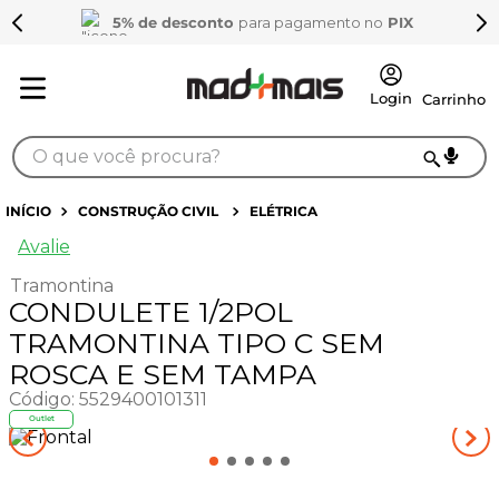
5% de desconto
para pagamento no
PIX
O que você procura?
TERMOS MAIS BUSCADOS
CONSTRUÇÃO CIVIL
ELÉTRICA
1
º
sarrafo
Avalie
2
º
compensados
Tramontina
CONDULETE 1/2POL
3
º
compensado naval
TRAMONTINA TIPO C SEM
4
º
mdf 15mm
ROSCA E SEM TAMPA
5
º
napa
Código
:
5529400101311
Outlet
6
º
puxador
7
º
bagum