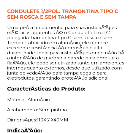
CONDULETE 1/2POL. TRAMONTINA TIPO C
DimensÃµes:110X51X40MM
SEM ROSCA E SEM TAMPA
IndicaÃºÃúo:
Uma peÃºa fundamental para suas instalaÃºÃµes
elÃ©tricas aparentes Ã© o Condulete Fixo 1/2
polegada Tramontina Tipo C sem Rosca e sem
O Condulete Fixo 1/2 polegada Tramontina Tipo C Ã©
Tampa. Fabricado em alumÃ­nio, ele oferece
indicado para instalaÃºÃµes elÃ©tricas aparentes em
excelente resistÃªncia Ãá corrosÃúo e alta
indÃºstrias, pavilhÃµes, estacionamentos e outros
durabilidade. Ideal para instalaÃºÃµes onde nÃúo hÃí
ambientes que demandam praticidade e eficiÃªncia. Ele
a intenÃºÃúo de quebrar a parede para embutir a
fiaÃºÃúo, ele pode ser utilizado tanto em ambientes
Ã© perfeito para projetos em que nÃúo Ã© possÃ­vel
internos quanto externos, desde que utilizado com
embutir a fiaÃºÃúo na parede, proporcionando uma
junta de vedaÃºÃúo para tampa cega e para
instalaÃºÃúo rÃípida e segura.
eletrodutos, garantindo proteÃºÃúo adicional.
CaracterÃ­sticas do Produto:
BenefÃ­cios:
Material: AlumÃ­nio
Esse condulete oferece uma instalaÃºÃúo prÃítica e
eficiente, sem necessidade de quebrar paredes, ideal
Acabamento: Sem pintura
para quem busca otimizar o tempo de execuÃºÃúo. Sua
DimensÃµes:110X51X40MM
produÃºÃúo em alumÃ­nio proporciona resistÃªncia Ãá
corrosÃúo e alta durabilidade, garantindo que suas
IndicaÃºÃúo: