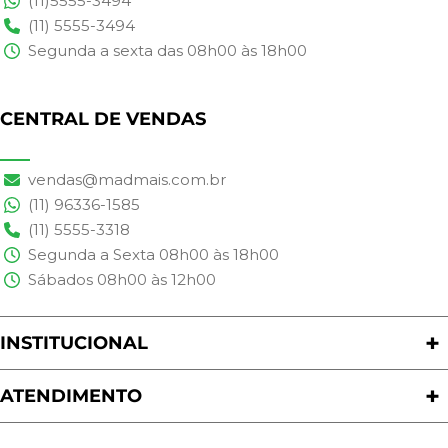
(11)5555-3494
(11) 5555-3494
Segunda a sexta das 08h00 às 18h00
CENTRAL DE VENDAS
vendas@madmais.com.br
(11) 96336-1585
(11) 5555-3318
Segunda a Sexta 08h00 às 18h00
Sábados 08h00 às 12h00
INSTITUCIONAL
Quem Somos
Nossas Lojas
ATENDIMENTO
Trabalhe Conosco
Política de Privacidade
Programa de Cashback
Formas de Pagamento