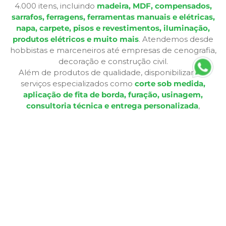
4.000 itens, incluindo
madeira, MDF, compensados,
sarrafos, ferragens, ferramentas manuais e elétricas,
napa, carpete, pisos e revestimentos, iluminação,
produtos elétricos e muito mais
. Atendemos desde
hobbistas e marceneiros até empresas de cenografia,
decoração e construção civil.
Além de produtos de qualidade, disponibilizamos
serviços especializados como
corte sob medida,
aplicação de fita de borda, furação, usinagem,
consultoria técnica e entrega personalizada
,
oferecendo praticidade e soluções completas para cada
etapa do seu projeto. Nossa infraestrutura de mais de
12.364 m² e frota própria garante eficiência nas entregas
e pronta entrega para a maioria dos produtos.
A Bagu Mais agora é Mad Mais! Todos os produtos de
revestimento, como Bagum napas, carpetes, forros e
pisos, estão disponíveis aqui, garantindo a mesma
qualidade e variedade para seus projetos.
Com lojas físicas, televendas, e-commerce e presença
em marketplaces, a Mad Mais proporciona uma