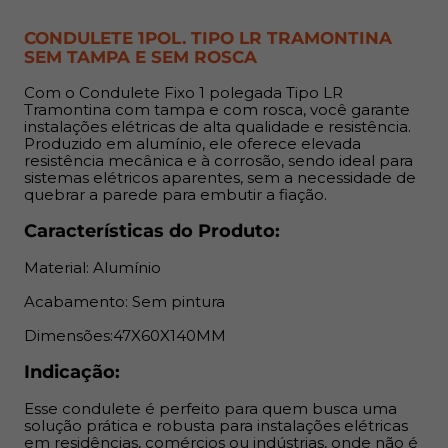
Indicação:
CONDULETE 1POL. TIPO LR TRAMONTINA
SEM TAMPA E SEM ROSCA
Esse condulete é perfeito para quem busca uma
solução prática e robusta para instalações elétricas em
Com o Condulete Fixo 1 polegada Tipo LR
residências, comércios ou indústrias, onde não é possível
Tramontina com tampa e com rosca, você garante
instalações elétricas de alta qualidade e resistência.
embutir a fiação nas paredes. Ele é altamente indicado
Produzido em alumínio, ele oferece elevada
para ambientes que exigem segurança e durabilidade,
resistência mecânica e à corrosão, sendo ideal para
tanto internos quanto externos.
sistemas elétricos aparentes, sem a necessidade de
quebrar a parede para embutir a fiação.
Benefícios:
Características do Produto:
Com sua construção em alumínio, o Condulete
Material: Alumínio
Tramontina oferece resistência e durabilidade, ideal para
ambientes exigentes. Sua tampa e rosca garantem um
Acabamento: Sem pintura
fechamento seguro e eficaz, protegendo a fiação e
Dimensões:47X60X140MM
proporcionando maior segurança. Esse produto é a
escolha certa para quem busca uma instalação elétrica
Indicação:
eficiente e de alta qualidade.
Esse condulete é perfeito para quem busca uma
solução prática e robusta para instalações elétricas
em residências, comércios ou indústrias, onde não é