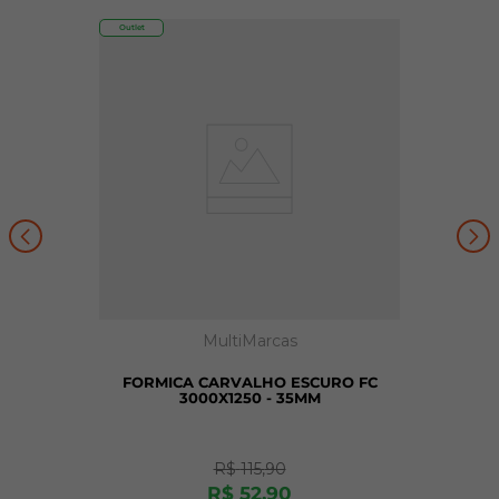
Outlet
MultiMarcas
FORMICA CARVALHO ESCURO FC
3000X1250 - 35MM
R$
115
,
90
R$
52
,
90