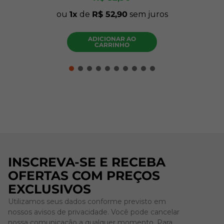
ou
1
de
R$
52
,
90
sem juros
ADICIONAR AO
CARRINHO
INSCREVA-SE E RECEBA
OFERTAS COM PREÇOS
EXCLUSIVOS
Utilizamos seus dados conforme previsto em
nossos avisos de privacidade. Você pode cancelar
nossa comunicação a qualquer momento. Para