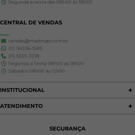
Segunda a sexta das 08h00 às 18h00
CENTRAL DE VENDAS
vendas@madmais.com.br
(11) 96336-1585
(11) 5555-3318
Segunda a Sexta 08h00 às 18h00
Sábados 08h00 às 12h00
INSTITUCIONAL
Quem Somos
Nossas Lojas
ATENDIMENTO
Trabalhe Conosco
Política de Privacidade
Programa de Cashback
Formas de Pagamento
Sustentabilidade
Trocas e Devoluções
SEGURANÇA