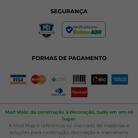
Programa de Cashback
Formas de Pagamento
Sustentabilidade
Trocas e Devoluções
SEGURANÇA
Política de Entrega
Regras de Promoções
Verificada por
Termos de Uso
Dúvidas Frequentes
Fale Conosco
Plano de Corte
FORMAS DE PAGAMENTO
Portal do Cliente
Mad Mais: da construção à decoração, tudo em um só
lugar.
A Mad Mais é referência no mercado de madeiras e
soluções para construção, decoração e marcenaria.