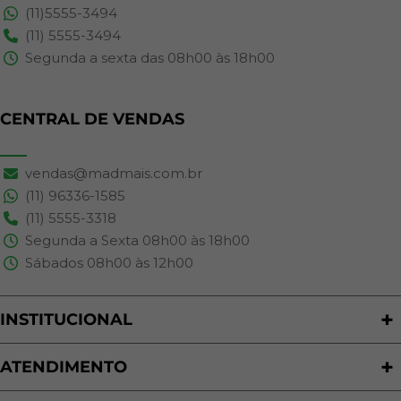
(11)5555-3494
(11) 5555-3494
Segunda a sexta das 08h00 às 18h00
CENTRAL DE VENDAS
vendas@madmais.com.br
(11) 96336-1585
(11) 5555-3318
Segunda a Sexta 08h00 às 18h00
Sábados 08h00 às 12h00
INSTITUCIONAL
Quem Somos
Nossas Lojas
ATENDIMENTO
Trabalhe Conosco
Política de Privacidade