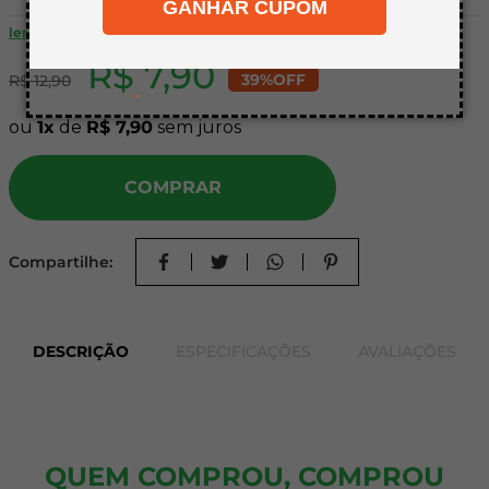
GANHAR CUPOM
8
º
napa
ler mais
9
º
mdf a4
R$
7
,
90
39%
OFF
R$
12
,
90
10
º
mdf cru
.
ou
1
de
R$
7
,
90
sem juros
COMPRAR
Compartilhe:
DESCRIÇÃO
ESPECIFICAÇÕES
AVALIAÇÕES
QUEM COMPROU, COMPROU