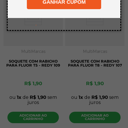
GANHAR CUPOM
8
º
bagum
9
º
pinus
10
º
carpete
.
MultiMarcas
MultiMarcas
SOQUETE COM RABICHO
SOQUETE COM RABICHO
PARA FLUOR T5 - REDY 109
PARA FLUOR T8 - REDY 107
R$
1
,
90
R$
1
,
90
ou
1
de
R$
1
,
90
sem
ou
1
de
R$
1
,
90
sem
juros
juros
ADICIONAR AO
ADICIONAR AO
CARRINHO
CARRINHO