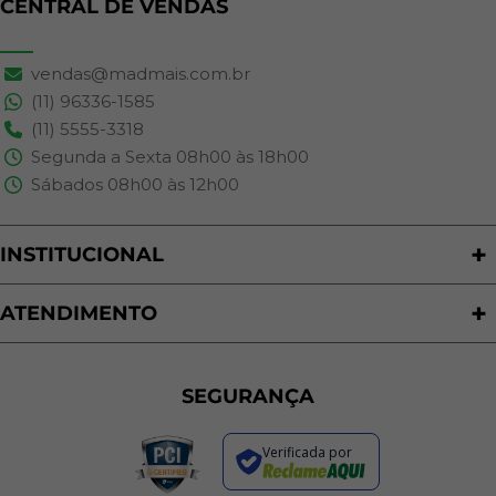
CENTRAL DE VENDAS
vendas@madmais.com.br
(11) 96336-1585
(11) 5555-3318
Segunda a Sexta 08h00 às 18h00
Sábados 08h00 às 12h00
INSTITUCIONAL
Quem Somos
Nossas Lojas
ATENDIMENTO
Trabalhe Conosco
Política de Privacidade
Programa de Cashback
Formas de Pagamento
Sustentabilidade
Trocas e Devoluções
SEGURANÇA
Política de Entrega
Regras de Promoções
Verificada por
Termos de Uso