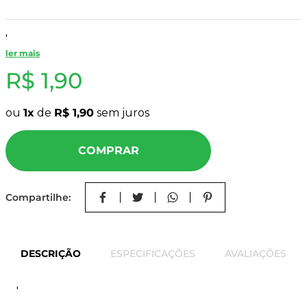
8
º
mdf a4
9
º
pinus
'
ler mais
10
º
carpete
R$
1
,
90
ou
1
de
R$
1
,
90
sem juros
COMPRAR
Compartilhe:
DESCRIÇÃO
ESPECIFICAÇÕES
AVALIAÇÕES
'