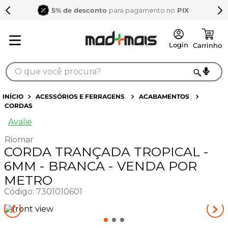
5% de desconto
para pagamento no
PIX
O que você procura?
TERMOS MAIS BUSCADOS
ACESSÓRIOS E FERRAGENS
ACABAMENTOS
CORDAS
1
º
sarrafo
Avalie
2
º
compensados
Riomar
3
º
compensado naval
CORDA TRANÇADA TROPICAL -
4
º
mdf 15mm
6MM - BRANCA - VENDA POR
METRO
5
º
napa
Código
:
7301010601
6
º
puxador
7
º
bagum