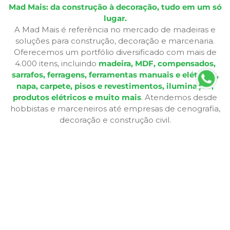
Mad Mais: da construção à decoração, tudo em um só
lugar.
A Mad Mais é referência no mercado de madeiras e
soluções para construção, decoração e marcenaria.
Oferecemos um portfólio diversificado com mais de
4.000 itens, incluindo
madeira, MDF, compensados,
sarrafos, ferragens, ferramentas manuais e elétricas,
napa, carpete, pisos e revestimentos, iluminação,
produtos elétricos e muito mais
. Atendemos desde
hobbistas e marceneiros até empresas de cenografia,
decoração e construção civil.
Além de produtos de qualidade, disponibilizamos
serviços especializados como
corte sob medida,
aplicação de fita de borda, furação, usinagem,
consultoria técnica e entrega personalizada
,
oferecendo praticidade e soluções completas para cada
etapa do seu projeto. Nossa infraestrutura de mais de
12.364 m² e frota própria garante eficiência nas entregas
e pronta entrega para a maioria dos produtos.
A Bagu Mais agora é Mad Mais! Todos os produtos de