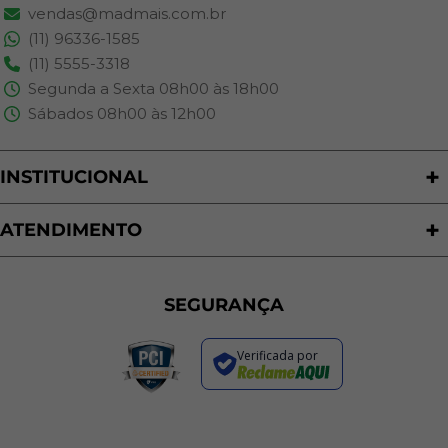
vendas@madmais.com.br
(11) 96336-1585
(11) 5555-3318
Segunda a Sexta 08h00 às 18h00
Sábados 08h00 às 12h00
INSTITUCIONAL
Quem Somos
Nossas Lojas
ATENDIMENTO
Trabalhe Conosco
Política de Privacidade
Programa de Cashback
Formas de Pagamento
Sustentabilidade
Trocas e Devoluções
SEGURANÇA
Política de Entrega
Regras de Promoções
Verificada por
Termos de Uso
Dúvidas Frequentes
Fale Conosco