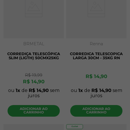
BRMETAL
Renna
CORREDIÇA TELESCÓPICA
CORREDICA TELESCOPICA
SLIM (LIGTH) 50CMX25KG
LARGA 30CM - 35KG RN
R$
19
,
99
R$
14
,
90
R$
14
,
90
ou
1
de
R$
14
,
90
sem
ou
1
de
R$
14
,
90
sem
juros
juros
ADICIONAR AO
ADICIONAR AO
CARRINHO
CARRINHO
Outlet