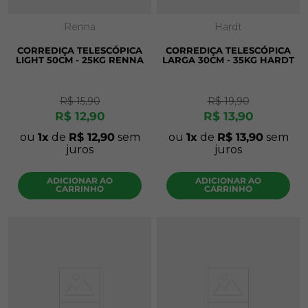
Renna
Hardt
CORREDIÇA TELESCÓPICA
CORREDIÇA TELESCÓPICA
LIGHT 50CM - 25KG RENNA
LARGA 30CM - 35KG HARDT
R$
15
,
90
R$
19
,
90
R$
12
,
90
R$
13
,
90
ou
1
de
R$
12
,
90
sem
ou
1
de
R$
13
,
90
sem
juros
juros
ADICIONAR AO
ADICIONAR AO
CARRINHO
CARRINHO