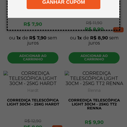
GANHAR CUPOM
CORREDICA TELESCOPICA
CORREDICA TELESCOPICA
8
º
mdf a4
LIGHT 25CM - 25KG RN
LIGHT 35CM - 25KG RN
9
º
pinus
R$
11
,
90
10
º
carpete
.
R$
7
,
90
R$
8
,
90
-
25%
ou
1
de
R$
7
,
90
sem
ou
1
de
R$
8
,
90
sem
juros
juros
ADICIONAR AO
ADICIONAR AO
CARRINHO
CARRINHO
Hardt
Renna
CORREDIÇA TELESCÓPICA
CORREDIÇA TELESCÓPICA
LIGHT 30CM - 25KG HARDT
LIGHT 30CM - 25KG TT2
RENNA
R$
12
,
90
R$
9
,
90