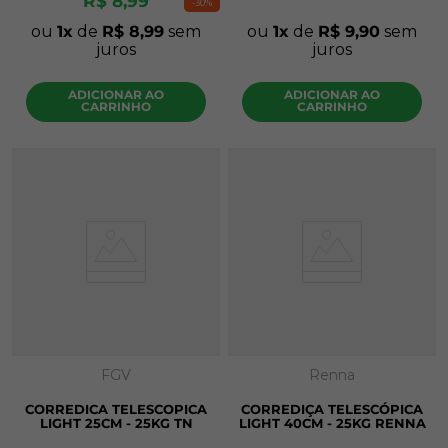
R$
8
,
99
-
30%
ou
1
de
R$
8
,
99
sem
ou
1
de
R$
9
,
90
sem
juros
juros
ADICIONAR AO
ADICIONAR AO
CARRINHO
CARRINHO
FGV
Renna
CORREDICA TELESCOPICA
CORREDIÇA TELESCÓPICA
LIGHT 25CM - 25KG TN
LIGHT 40CM - 25KG RENNA