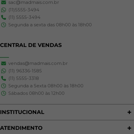
sac@madmais.com.br
(11)5555-3494
(11) 5555-3494
Segunda a sexta das 08h00 às 18h00
CENTRAL DE VENDAS
vendas@madmais.com.br
(11) 96336-1585
(11) 5555-3318
Segunda a Sexta 08h00 às 18h00
Sábados 08h00 às 12h00
INSTITUCIONAL
Quem Somos
Nossas Lojas
ATENDIMENTO
Trabalhe Conosco