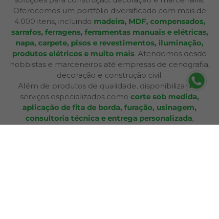
Oferecemos um portfólio diversificado com mais de
4.000 itens, incluindo
madeira, MDF, compensados,
sarrafos, ferragens, ferramentas manuais e elétricas,
napa, carpete, pisos e revestimentos, iluminação,
produtos elétricos e muito mais
. Atendemos desde
hobbistas e marceneiros até empresas de cenografia,
decoração e construção civil.
Além de produtos de qualidade, disponibilizamos
serviços especializados como
corte sob medida,
aplicação de fita de borda, furação, usinagem,
consultoria técnica e entrega personalizada
,
oferecendo praticidade e soluções completas para cada
etapa do seu projeto. Nossa infraestrutura de mais de
12.364 m² e frota própria garante eficiência nas entregas
e pronta entrega para a maioria dos produtos.
A Bagu Mais agora é Mad Mais! Todos os produtos de
revestimento, como Bagum napas, carpetes, forros e
pisos, estão disponíveis aqui, garantindo a mesma
qualidade e variedade para seus projetos.
Com lojas físicas, televendas, e-commerce e presença