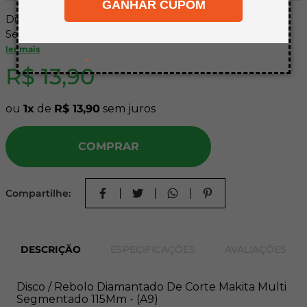
GANHAR CUPOM
8
º
mdf a4
Disco / Rebolo Diamantado De Corte Makita Multi
9
º
pinus
Segmentado 115Mm - (A9)
ler mais
10
º
carpete
.
R$
13
,
90
ou
1
de
R$
13
,
90
sem juros
COMPRAR
Compartilhe:
DESCRIÇÃO
ESPECIFICAÇÕES
AVALIAÇÕES
Disco / Rebolo Diamantado De Corte Makita Multi
Segmentado 115Mm - (A9)