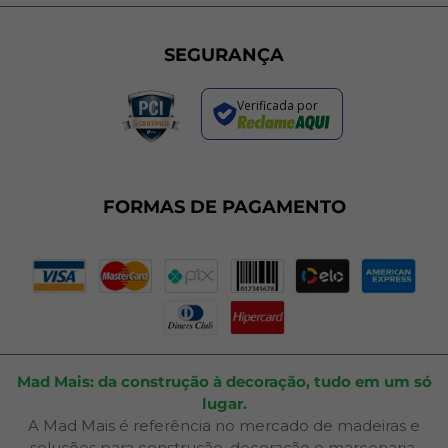
Política de Privacidade
Programa de Cashback
Formas de Pagamento
Sustentabilidade
Trocas e Devoluções
SEGURANÇA
Política de Entrega
Regras de Promoções
Verificada por
Termos de Uso
Dúvidas Frequentes
Fale Conosco
Plano de Corte
FORMAS DE PAGAMENTO
Portal do Cliente
Mad Mais: da construção à decoração, tudo em um só
lugar.
A Mad Mais é referência no mercado de madeiras e
soluções para construção, decoração e marcenaria.