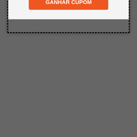
Tente utilizar sinônimos do termo
GANHAR CUPOM
8
º
bagum
desejado.
9
º
pinus
10
º
carpete
.