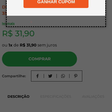
GANHAR CUPOM
8
º
mdf a4
DOBRADICA ROBO CLICK C/ AMORT. RETA
9
º
pinus
35MM FVG
10
º
carpete
.
A dobradiça Robo reta com abertura de 165 graus, com
ler mais
amortecedor da FGV.
R$
31
,
90
Características do Produto:
ou
1
de
R$
31
,
90
sem juros
Abertura: 165º;
Diâmetro do caneco: 35 mm;
COMPRAR
Espessura da porta: 16 a 26 mm;
Amortecedor: Sim;
Observações: Fornecida com parafusos 4x15 PHS;
Compartilhe:
Indicação:
Ideal para abertura de móveis de canto.
DESCRIÇÃO
ESPECIFICAÇÕES
AVALIAÇÕES
Benefícios: