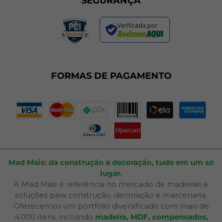
SEGURANÇA
Política de Entrega
Regras de Promoções
Verificada por
Termos de Uso
Dúvidas Frequentes
Fale Conosco
Plano de Corte
FORMAS DE PAGAMENTO
Portal do Cliente
Mad Mais: da construção à decoração, tudo em um só
lugar.
A Mad Mais é referência no mercado de madeiras e
soluções para construção, decoração e marcenaria.
Oferecemos um portfólio diversificado com mais de
4.000 itens, incluindo
madeira, MDF, compensados,