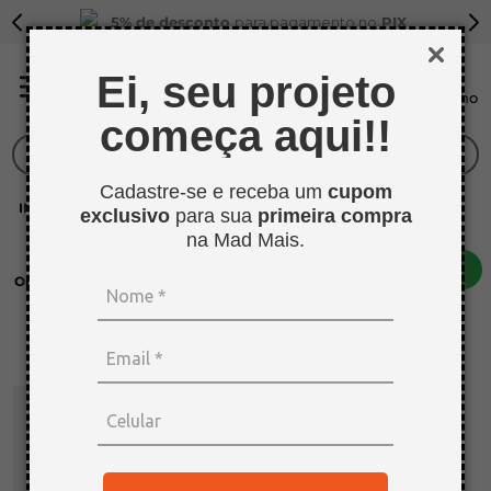
5% de desconto
para pagamento no
PIX
Ei, seu projeto
começa aqui!!
O que você procura?
Cadastre-se e receba um
cupom
TERMOS MAIS BUSCADOS
ETRURIA
exclusivo
para sua
primeira compra
1
º
sarrafo
na Mad Mais.
2
º
compensados
Organizar por
Mais recentes
3
º
compensado naval
4
º
napa
5
º
mdf 15mm
6
º
puxador
7
º
bagum