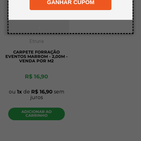
GANHAR CUPOM
8
º
mdf a4
9
º
pinus
10
º
carpete
.
Etruria
CARPETE FORRAÇÃO
EVENTOS MARROM - 2,00M -
VENDA POR M2
R$
16
,
90
ou
1
de
R$
16
,
90
sem
juros
ADICIONAR AO
CARRINHO