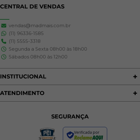
CENTRAL DE VENDAS
vendas@madmais.com.br
(11) 96336-1585
(11) 5555-3318
Segunda a Sexta 08h00 às 18h00
Sábados 08h00 às 12h00
INSTITUCIONAL
Quem Somos
Nossas Lojas
ATENDIMENTO
Trabalhe Conosco
Política de Privacidade
Programa de Cashback
Formas de Pagamento
Sustentabilidade
Trocas e Devoluções
SEGURANÇA
Política de Entrega
Regras de Promoções
Verificada por
Termos de Uso