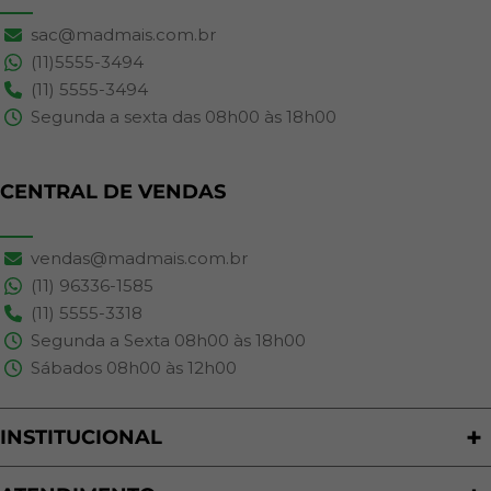
sac@madmais.com.br
(11)5555-3494
(11) 5555-3494
Segunda a sexta das 08h00 às 18h00
CENTRAL DE VENDAS
vendas@madmais.com.br
(11) 96336-1585
(11) 5555-3318
Segunda a Sexta 08h00 às 18h00
Sábados 08h00 às 12h00
INSTITUCIONAL
Quem Somos
Nossas Lojas