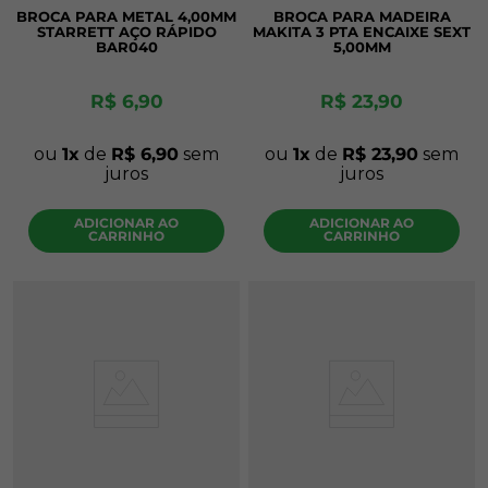
BROCA PARA METAL 4,00MM
BROCA PARA MADEIRA
STARRETT AÇO RÁPIDO
MAKITA 3 PTA ENCAIXE SEXT
BAR040
5,00MM
R$
6
,
90
R$
23
,
90
ou
1
de
R$
6
,
90
sem
ou
1
de
R$
23
,
90
sem
juros
juros
ADICIONAR AO
ADICIONAR AO
CARRINHO
CARRINHO