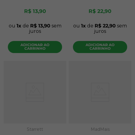
R$
13
,
90
R$
22
,
90
ou
1
de
R$
13
,
90
sem
ou
1
de
R$
22
,
90
sem
juros
juros
ADICIONAR AO
ADICIONAR AO
CARRINHO
CARRINHO
Starrett
MadMais