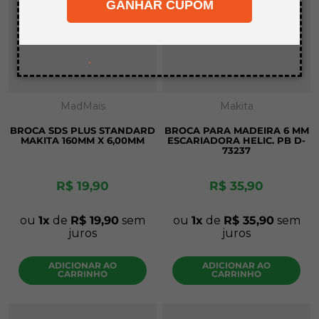
GANHAR CUPOM
8
º
mdf a4
9
º
pinus
10
º
carpete
.
MadMais
Makita
BROCA SDS PLUS STANDARD
BROCA PARA MADEIRA 6 MM
MAKITA 160MM X 6,00MM
ESCARIADORA HELIC. PB D-
73237
R$
19
,
90
R$
35
,
90
ou
1
de
R$
19
,
90
sem
ou
1
de
R$
35
,
90
sem
juros
juros
ADICIONAR AO
ADICIONAR AO
CARRINHO
CARRINHO