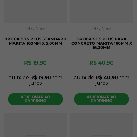
MadMais
MadMais
BROCA SDS PLUS STANDARD
BROCA SDS PLUS PARA
MAKITA 160MM X 5,00MM
CONCRETO MAKITA 160MM X
16,00MM
R$
19
,
90
R$
40
,
90
ou
1
de
R$
19
,
90
sem
ou
1
de
R$
40
,
90
sem
juros
juros
ADICIONAR AO
ADICIONAR AO
CARRINHO
CARRINHO